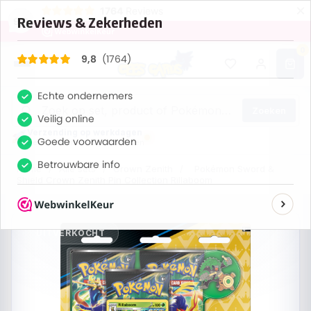
×
1764
Reviews
9,8
0
Zoeken
Verzending op werkdagen
Bestel nu, maandag verzonden
Home
/
Alle sets
/
Crown Zenith
/
Pokémon Sword &
Shield Crown Zenith Pin Collection Rillaboom
UITVERKOCHT