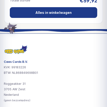
€59,92
Totaal bundle
Alles in winkelwagen
Cees Cards B.V.
KVK: 99183226
BTW: NL868849698B01
Roggeakker 31
3705 AW Zeist
Nederland
(geen bezoekadres)