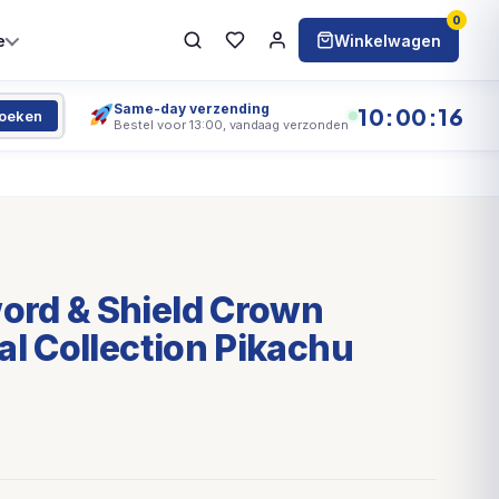
0
e
Winkelwagen
Same-day verzending
10:00:15
oeken
Bestel voor 13:00, vandaag verzonden
rd & Shield Crown
al Collection Pikachu