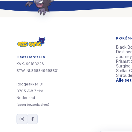
POKÉMO
Black Bo
Destined
Journey
Cees Cards B.V.
Prismati
KVK: 99183226
Surging
BTW: NL868849698B01
Stellar 
Shroude
Alle se
Roggeakker 31
3705 AW Zeist
Nederland
(geen bezoekadres)