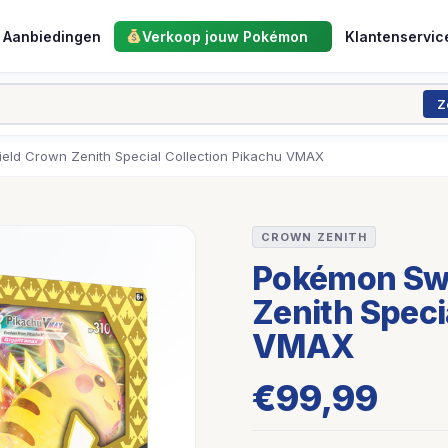
Aanbiedingen
Verkoop jouw Pokémon
Klantenservic
Z
eld Crown Zenith Special Collection Pikachu VMAX
CROWN ZENITH
Pokémon Swo
Zenith Speci
VMAX
€
99,99