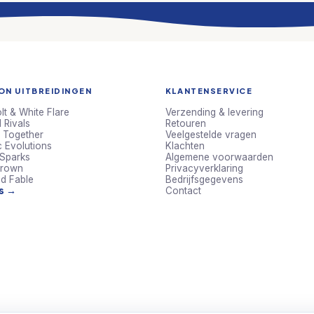
N UITBREIDINGEN
KLANTENSERVICE
lt & White Flare
Verzending & levering
 Rivals
Retouren
 Together
Veelgestelde vragen
c Evolutions
Klachten
 Sparks
Algemene voorwaarden
Crown
Privacyverklaring
d Fable
Bedrijfsgegevens
ts →
Contact