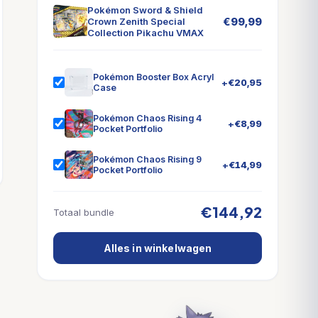
Pokémon Sword & Shield
€
99,99
Crown Zenith Special
Collection Pikachu VMAX
Pokémon Booster Box Acryl
+
€
20,95
Case
Pokémon Chaos Rising 4
+
€
8,99
Pocket Portfolio
Pokémon Chaos Rising 9
+
€
14,99
Pocket Portfolio
€144,92
Totaal bundle
Alles in winkelwagen