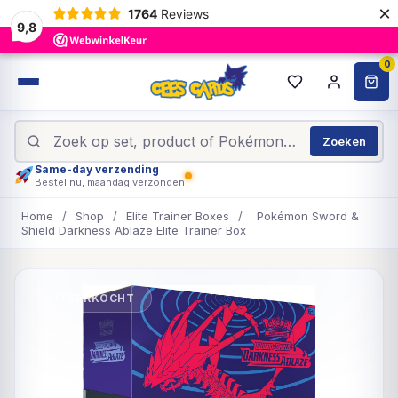
×
1764
Reviews
9,8
0
Zoeken
Same-day verzending
Bestel nu, maandag verzonden
Home
/
Shop
/
Elite Trainer Boxes
/
Pokémon Sword &
Shield Darkness Ablaze Elite Trainer Box
UITVERKOCHT