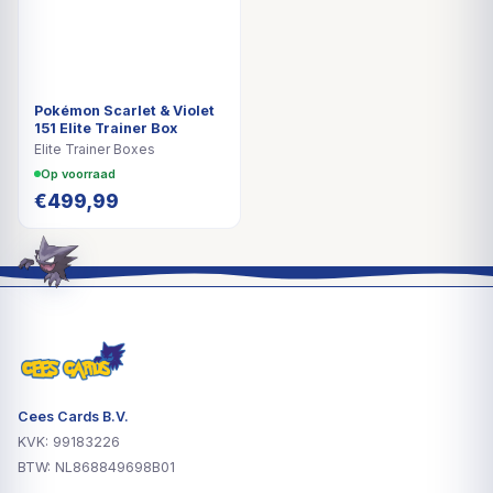
Pokémon Scarlet & Violet
151 Elite Trainer Box
Elite Trainer Boxes
Op voorraad
€
499,99
Cees Cards B.V.
KVK: 99183226
BTW: NL868849698B01