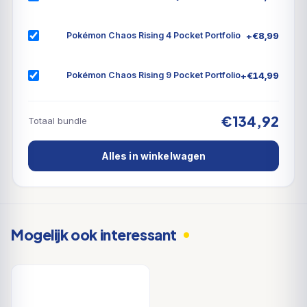
Darkness Ablaze is de derde Pokémon TCG Sword &
Shield set. Deze set is gebaseerd op de Japanse
+
€
8,99
Pokémon Chaos Rising 4 Pocket Portfolio
sets Eruption Walker met Centiskorch VMAX en
Infinity Zone met Eternatus VMAX. Ook bevat de set
+
€
14,99
Pokémon Chaos Rising 9 Pocket Portfolio
kaarten als Charizard VMAX en Grimmsnarl VMAX.
€134,92
Totaal bundle
Alles in winkelwagen
Mogelijk ook interessant