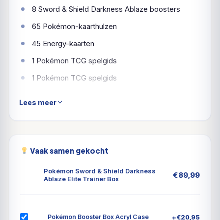
8 Sword & Shield Darkness Ablaze boosters
65 Pokémon-kaarthulzen
45 Energy-kaarten
1 Pokémon TCG spelgids
1 Pokémon TCG spelgids
6 dobbelstenen, schadetellers
Lees meer
1 game token
2 acryl status markers
1 acryl VStar marker
Vaak samen gekocht
1 verzamelkaartendoos met 4 tussenschotten
Pokémon Sword & Shield Darkness
€
89,99
voor eenvoudig organiseren
Ablaze Elite Trainer Box
1 toegangscode om de online game Pokémon
TCG te spelen
+
€
20,95
Pokémon Booster Box Acryl Case