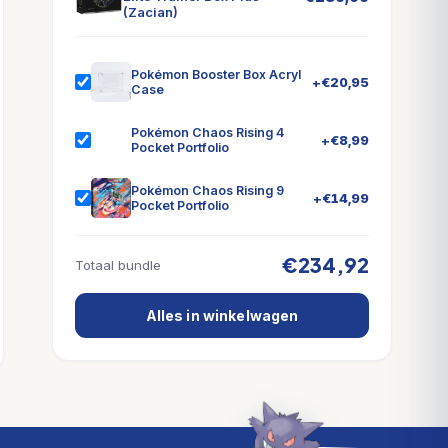
(Zacian)
Pokémon Booster Box Acryl
+
€
20,95
Case
Pokémon Chaos Rising 4
+
€
8,99
Pocket Portfolio
Pokémon Chaos Rising 9
+
€
14,99
Pocket Portfolio
€234,92
Totaal bundle
Alles in winkelwagen