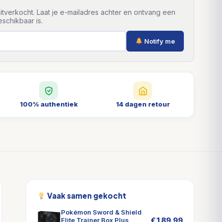
itverkocht. Laat je e-mailadres achter en ontvang een
schikbaar is.
Notify me
100% authentiek
14 dagen retour
Vaak samen gekocht
Pokémon Sword & Shield
€
189,99
Elite Trainer Box Plus