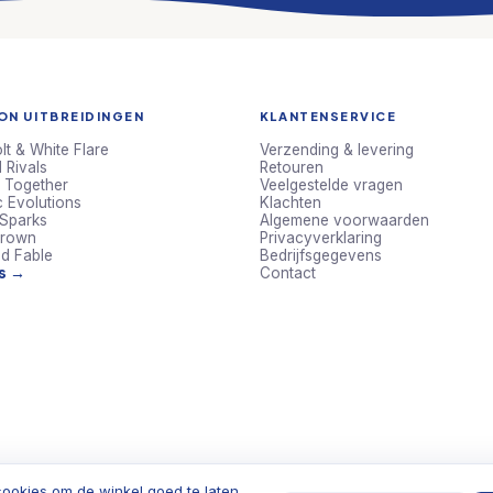
N UITBREIDINGEN
KLANTENSERVICE
lt & White Flare
Verzending & levering
 Rivals
Retouren
 Together
Veelgestelde vragen
c Evolutions
Klachten
 Sparks
Algemene voorwaarden
Crown
Privacyverklaring
d Fable
Bedrijfsgegevens
ts →
Contact
ookies om de winkel goed te laten