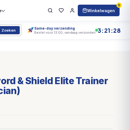
0
e
Winkelwagen
Same-day verzending
3:21:27
Zoeken
Bestel voor 13:00, vandaag verzonden
d & Shield Elite Trainer
cian)