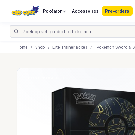
Pokémon
Accessoires
Pre-orders
Home
/
Shop
/
Elite Trainer Boxes
/
Pokémon Sword & Shi
UITVERKOCHT