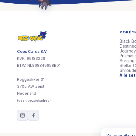
POKÉMO
Black Bo
Destined
Journey
Cees Cards B.V.
Prismati
KVK: 99183226
Surging
BTW: NL868849698B01
Stellar 
Shroude
Alle se
Roggeakker 31
3705 AW Zeist
Nederland
(geen bezoekadres)
We gebruiken c