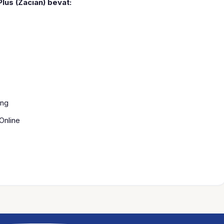
lus (Zacian) bevat:
ing
Online