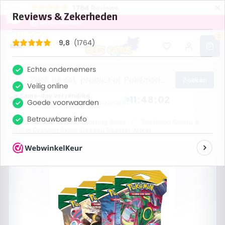
×
1764
Reviews
9,8
0
Zoeken
Same-day verzending
11:48:02
Bestel voor 13:00, vandaag verzonden
Home
/
Alle sets
/
Evolving Skies
/
Pokémon Sword &
Shield Evolving Skies Sleeved Booster Artset
UITVERKOCHT