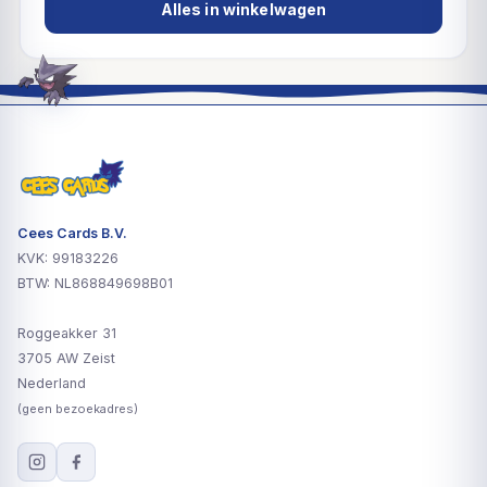
Alles in winkelwagen
Cees Cards B.V.
KVK: 99183226
BTW: NL868849698B01
Roggeakker 31
3705 AW Zeist
Nederland
(geen bezoekadres)