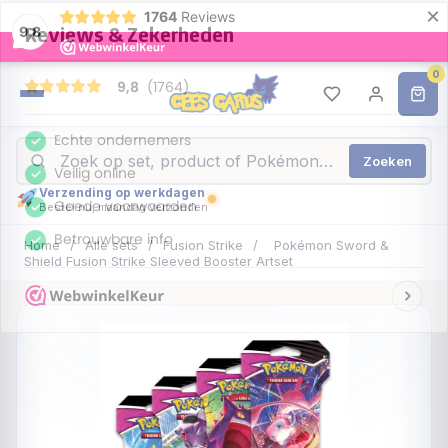
×
1764
Reviews
9,8
0
Zoeken
Verzending op werkdagen
Bestel nu, maandag verzonden
Home
/
Alle sets
/
Fusion Strike
/
Pokémon Sword &
Shield Fusion Strike Sleeved Booster Artset
UITVERKOCHT