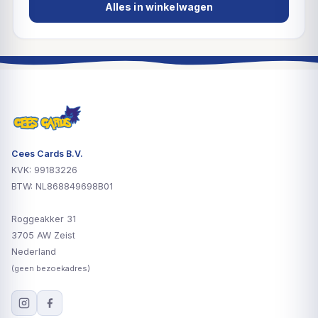
Alles in winkelwagen
Cees Cards B.V.
KVK: 99183226
BTW: NL868849698B01
Roggeakker 31
3705 AW Zeist
Nederland
(geen bezoekadres)