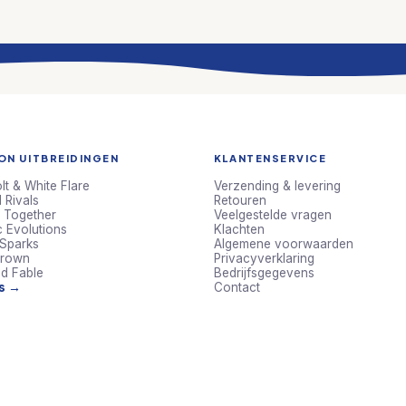
N UITBREIDINGEN
KLANTENSERVICE
lt & White Flare
Verzending & levering
 Rivals
Retouren
 Together
Veelgestelde vragen
c Evolutions
Klachten
 Sparks
Algemene voorwaarden
Crown
Privacyverklaring
d Fable
Bedrijfsgegevens
ts →
Contact