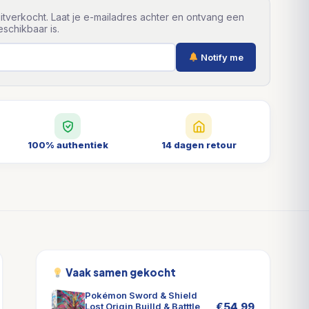
itverkocht. Laat je e-mailadres achter en ontvang een
schikbaar is.
Notify me
100% authentiek
14 dagen retour
Vaak samen gekocht
Pokémon Sword & Shield
€
54,99
Lost Origin Builld & Batttle