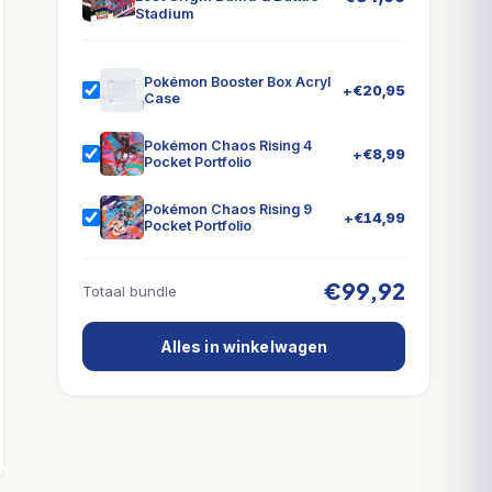
Stadium
Pokémon Booster Box Acryl
+
€
20,95
Case
Pokémon Chaos Rising 4
+
€
8,99
Pocket Portfolio
Pokémon Chaos Rising 9
+
€
14,99
Pocket Portfolio
€99,92
Totaal bundle
Alles in winkelwagen