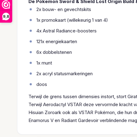
De Pokemon Sword & Shield Lost Origin Build &
2x bouw- en gevechtskits
9,8
1x promokaart (willekeurig 1 van 4)
4x Astral Radiance-boosters
121x energiekaarten
6x dobbelstenen
1x munt
2x acryl statusmarkeringen
doos
Terwijl de grens tussen dimensies instort, stort G
Terwijl Aerodactyl VSTAR deze vervormde kracht v
Hisuian Zoroark ook als VSTAR Pokémon, die hun
Enamorus V en Radiant Gardevoir verblindende magie