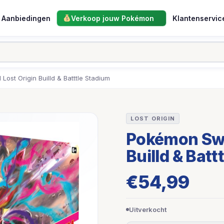
Aanbiedingen
Verkoop jouw Pokémon
Klantenservic
ost Origin Builld & Batttle Stadium
LOST ORIGIN
Pokémon Swor
Builld & Batt
€
54,99
Uitverkocht