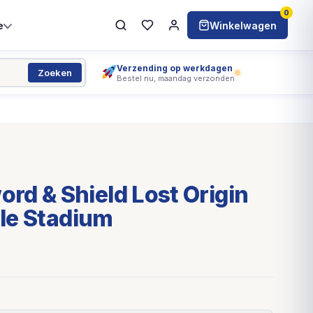
0
e
Winkelwagen
Verzending op werkdagen
Zoeken
Bestel nu, maandag verzonden
d & Shield Lost Origin
tle Stadium