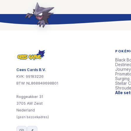
POKÉMO
Black Bo
Destined
Journey
Cees Cards B.V.
Prismati
KVK: 99183226
Surging
BTW: NL868849698B01
Stellar 
Shroude
Alle se
Roggeakker 31
3705 AW Zeist
Nederland
(geen bezoekadres)