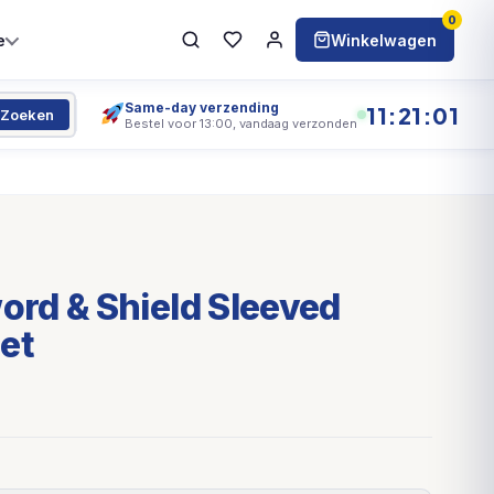
0
e
Winkelwagen
Same-day verzending
11:21:01
Zoeken
Bestel voor 13:00, vandaag verzonden
rd & Shield Sleeved
et