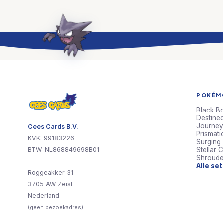
POKÉMO
Black Bo
Destined
Journey
Cees Cards B.V.
Prismati
KVK: 99183226
Surging
BTW: NL868849698B01
Stellar 
Shroude
Alle se
Roggeakker 31
3705 AW Zeist
Nederland
(geen bezoekadres)