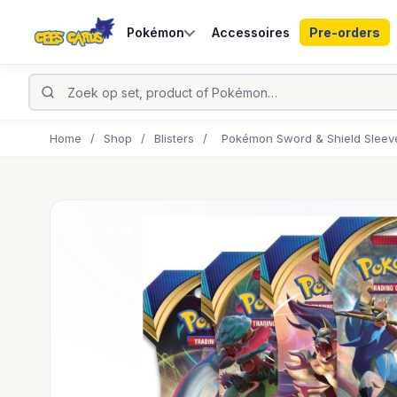
Pokémon
Accessoires
Pre-orders
Home
/
Shop
/
Blisters
/
Pokémon Sword & Shield Sleeve
UITVERKOCHT