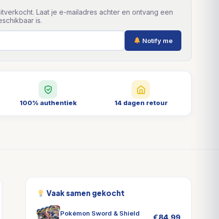
itverkocht. Laat je e-mailadres achter en ontvang een
schikbaar is.
Notify me
100% authentiek
14 dagen retour
Vaak samen gekocht
Pokémon Sword & Shield
€
84,99