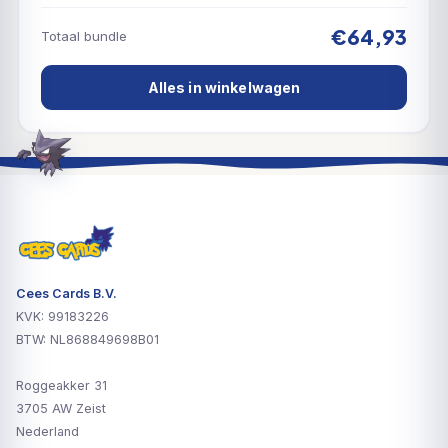
€64,93
Totaal bundle
Alles in winkelwagen
Cees Cards B.V.
KVK: 99183226
BTW: NL868849698B01
Roggeakker 31
3705 AW Zeist
Nederland