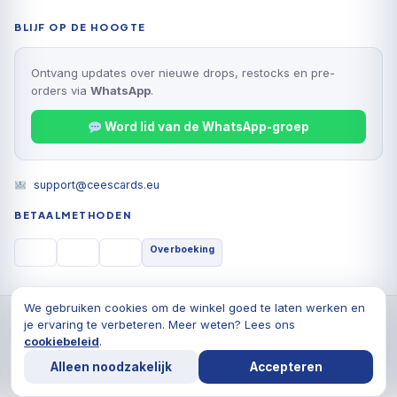
BLIJF OP DE HOOGTE
Ontvang updates over nieuwe drops, restocks en pre-
orders via
WhatsApp
.
Word lid van de WhatsApp-groep
support@ceescards.eu
BETAALMETHODEN
Overboeking
We gebruiken cookies om de winkel goed te laten werken en
© 2026 Cees Cards B.V., Alle rechten voorbehouden
je ervaring te verbeteren. Meer weten? Lees ons
Privacyverklaring
Algemene voorwaarden
Cookiebeleid
cookiebeleid
.
Alleen noodzakelijk
Accepteren
De waardering van ceescards.eu/ bij
WebwinkelKeur
Reviews
is 9.8/10 gebaseerd op 1764 reviews.