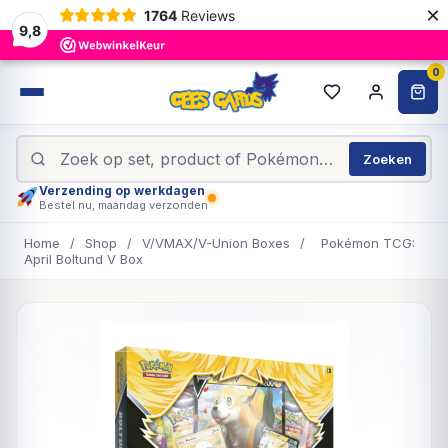
×
1764
Reviews
9,8
0
Zoeken
Verzending op werkdagen
Bestel nu, maandag verzonden
Home
/
Shop
/
V/VMAX/V-Union Boxes
/
Pokémon TCG:
April Boltund V Box
UITVERKOCHT