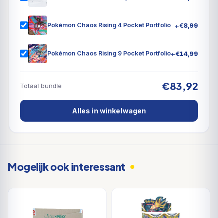
dat je deck er goed blijft uitzien, en als de strijd
gestreden is, kun je deze speciale Tera Pokémon ex
+
€
8,99
Pokémon Chaos Rising 4 Pocket Portfolio
tentoonstellen in de duurzame kaartbeschermer met
handige magnetische sluiting.
+
€
14,99
Pokémon Chaos Rising 9 Pocket Portfolio
€83,92
Totaal bundle
Alles in winkelwagen
Mogelijk ook interessant
DEAL