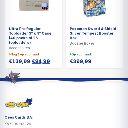
Ultra Pro Regular
Pokémon Sword & Shield
Toploader 3" x 4" Case
Silver Tempest Booster
(40 packs of 25
Box
toploaders)
Booster Boxes
Accessoires
Nog 1 op voorraad
Op voorraad
Oorspronkelijke
Huidige
€
139,99
€
84,99
€
399,99
prijs
prijs
was:
is:
€139,99.
€84,99.
Cees Cards B.V.
KVK: 99183226