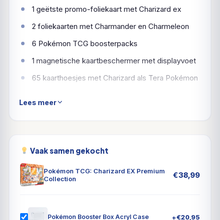
1 geëtste promo-foliekaart met Charizard ex
2 foliekaarten met Charmander en Charmeleon
6 Pokémon TCG boosterpacks
1 magnetische kaartbeschermer met displayvoet
65 kaarthoesjes met Charizard als Tera Pokémon
Een codekaart voor Pokémon TCG Live
Lees meer
Dit is de eerste keer dat een product een
"magnetische kaartbeschermer met display base"
bevat.
Baan een spoor van duisternis met
Vaak samen gekocht
Charizard ex!
Charizard ex vernietigt de voorsprong
van de tegenstander met de sluwe vuurkracht van
Pokémon TCG: Charizard EX Premium
€
38,99
een Darkness-type Pokémon! Evolueer hem uit
Collection
Charmander en Charmeleon en gebruik zijn sterke
Ability en aanval om een daverende comeback te
maken. Een volledige set kaarthoezen zorgt ervoor
+
€
20,95
Pokémon Booster Box Acryl Case