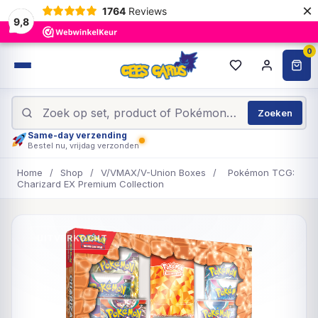
×
1764
Reviews
9,8
0
Zoeken
Same-day verzending
Bestel nu, vrijdag verzonden
Home
/
Shop
/
V/VMAX/V-Union Boxes
/
Pokémon TCG:
Charizard EX Premium Collection
UITVERKOCHT