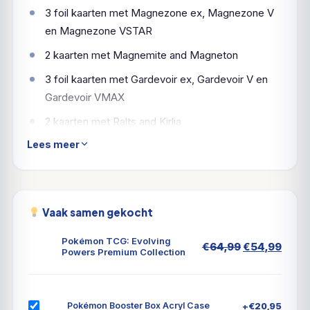
3 foil kaarten met Magnezone ex, Magnezone V
en Magnezone VSTAR
2 kaarten met Magnemite and Magneton
3 foil kaarten met Gardevoir ex, Gardevoir V en
Gardevoir VMAX
2 kaarten met Ralts and Kirlia
Lees meer
7 Pokémon TCG booster packs
Een kaart met een code voor Pokémon TCG Live
Verleg je grenzen met Magnemite en Ralts in de
Vaak samen gekocht
Pokémon TCG: Evolving Powers Premium Collection!
In deze indrukwekkende doos vol met extra's staan
Pokémon TCG: Evolving
Oorspronkel
Huid
€
64,99
€
54,99
deze twee Pokémon klaar om samen met jou de strijd
Powers Premium Collection
prijs
prijs
aan te gaan. Tart de tegenstand evolueer ze tot
was:
is:
€64,99.
€54,
Magnezone en Gardevoir—als Pokémon-ex! Als dat
nog niet genoeg evolutiekracht is, voegen
+
€
20,95
Pokémon Booster Box Acryl Case