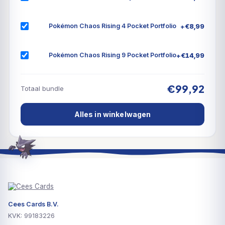
Magnezone V en Gardevoir V zich ook in de strijd,
met het potentieel om te evolueren naar Magnezone
+
€
8,99
Pokémon Chaos Rising 4 Pocket Portfolio
VSTAR en Gardevoir VMAX. En alsof dat nog niet
genoeg is, ontvang je ook 7 Pokémon TCG booster
+
€
14,99
Pokémon Chaos Rising 9 Pocket Portfolio
packs om dit uitzonderlijke feest compleet te maken.
€99,92
Totaal bundle
Alles in winkelwagen
Cees Cards B.V.
KVK: 99183226