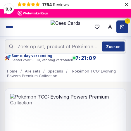
×
1764
Reviews
9,8
0
Zoeken
Same-day verzending
7:21:09
Bestel voor 13:00, vandaag verzonden
Home
/
Alle sets
/
Specials
/
Pokémon TCG: Evolving
Powers Premium Collection
UITVERKOCHT