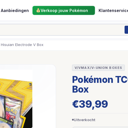
Aanbiedingen
Verkoop jouw Pokémon
Klantenservic
Hisuian Electrode V Box
V/VMAX/V-UNION BOXES
Pokémon TCG
Box
€
39,99
Uitverkocht