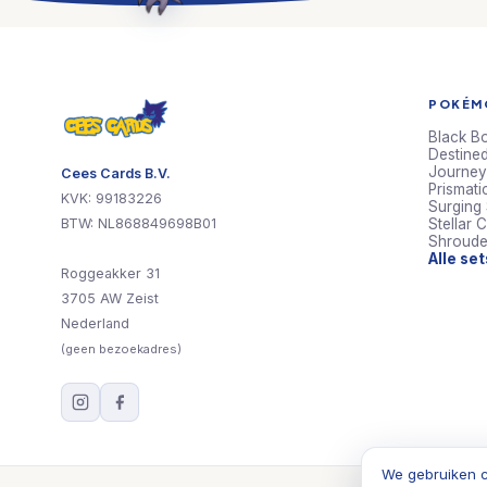
POKÉMO
Black Bo
Destined
Journey
Cees Cards B.V.
Prismati
KVK: 99183226
Surging
BTW: NL868849698B01
Stellar 
Shroude
Alle se
Roggeakker 31
3705 AW Zeist
Nederland
(geen bezoekadres)
We gebruiken c