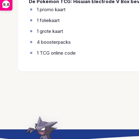
De Pokémon TCG: Hisuian Electrode V Box bev
9,8
1 promo kaart
1 foliekaart
1 grote kaart
4 boosterpacks
1 TCG online code