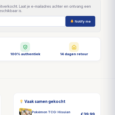
itverkocht. Laat je e-mailadres achter en ontvang een
schikbaar is.
Notify me
100% authentiek
14 dagen retour
Vaak samen gekocht
Pokémon TCG: Hisuian
€
39,99