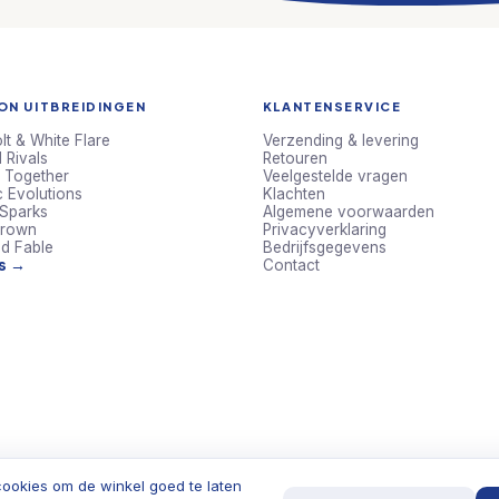
N UITBREIDINGEN
KLANTENSERVICE
lt & White Flare
Verzending & levering
 Rivals
Retouren
 Together
Veelgestelde vragen
c Evolutions
Klachten
 Sparks
Algemene voorwaarden
Crown
Privacyverklaring
d Fable
Bedrijfsgegevens
ts →
Contact
ookies om de winkel goed te laten