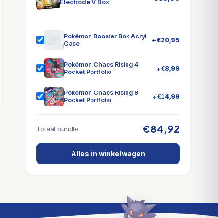
Electrode V Box
Pokémon Booster Box Acryl
+
€
20,95
Case
Pokémon Chaos Rising 4
+
€
8,99
Pocket Portfolio
Pokémon Chaos Rising 9
+
€
14,99
Pocket Portfolio
€84,92
Totaal bundle
Alles in winkelwagen