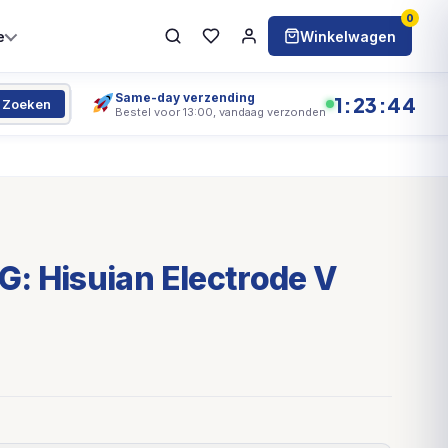
0
e
Winkelwagen
Same-day verzending
1:23:44
Zoeken
Bestel voor 13:00, vandaag verzonden
: Hisuian Electrode V