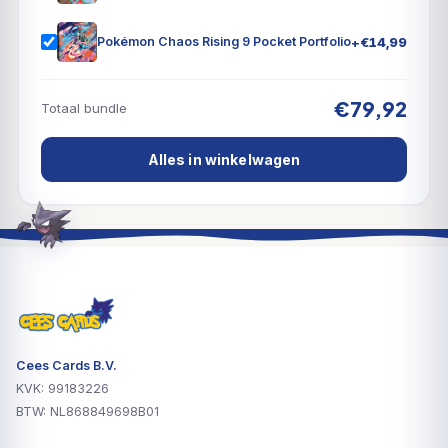
+
€
14,99
Pokémon Chaos Rising 9 Pocket Portfolio
€79,92
Totaal bundle
Alles in winkelwagen
Cees Cards B.V.
KVK: 99183226
BTW: NL868849698B01