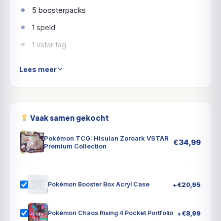
5 boosterpacks
1 speld
1 vstar tag
1 TCG online code
Lees meer
Vaak samen gekocht
Pokémon TCG: Hisuian Zoroark VSTAR
€
34,99
Premium Collection
+
€
20,95
Pokémon Booster Box Acryl Case
+
€
8,99
Pokémon Chaos Rising 4 Pocket Portfolio