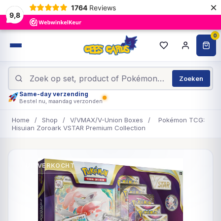
×
1764
Reviews
9,8
0
Zoeken
Same-day verzending
Bestel nu, maandag verzonden
Home
/
Shop
/
V/VMAX/V-Union Boxes
/
Pokémon TCG:
Hisuian Zoroark VSTAR Premium Collection
UITVERKOCHT