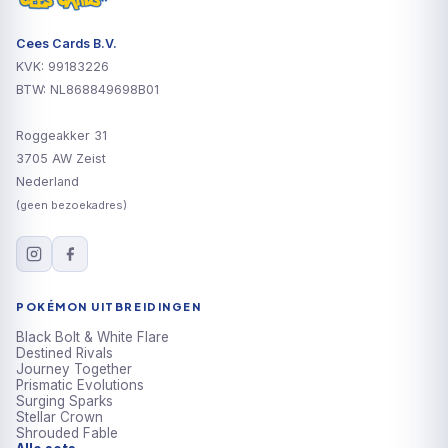
Cees Cards B.V.
KVK: 99183226
BTW: NL868849698B01
Roggeakker 31
3705 AW Zeist
Nederland
(geen bezoekadres)
POKÉMON UITBREIDINGEN
Black Bolt & White Flare
Destined Rivals
Journey Together
Prismatic Evolutions
Surging Sparks
Stellar Crown
Shrouded Fable