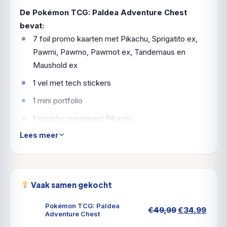
De Pokémon TCG: Paldea Adventure Chest
bevat:
7 foil promo kaarten met Pikachu, Sprigatito ex,
Pawmi, Pawmo, Pawmot ex, Tandemaus en
Maushold ex
1 vel met tech stickers
1 mini portfolio
1 squishy speelgoed Pikachu
Lees meer
6 Pokémon TCG booster packs
Een kaart met een code voor Pokémon TCG Live
Een wereld vol avontuur wacht op Pokémon Trainers
Vaak samen gekocht
in de regio Paldea! Bereid je voor op de strijd met
ready-to-play promokaarten met schattige maar toch
Pokémon TCG: Paldea
Oorspronkel
Huid
€
49,99
€
34,99
strijdlustige Pokémon. Open een set boosterpacks
Adventure Chest
prijs
prijs
om nog meer vrienden te ontdekken! Onderweg kun