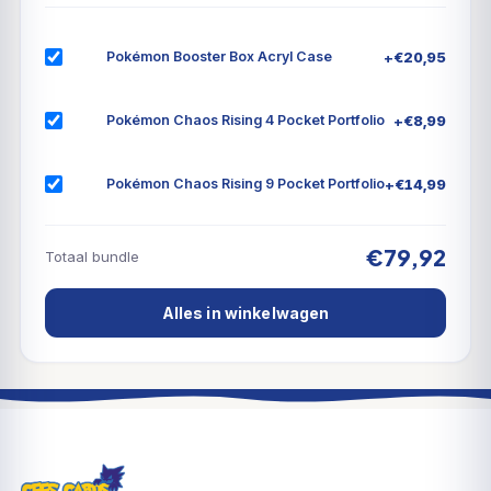
was:
is:
€49,99.
€34,
je je uitrusting versieren met tech stickers, je
verzameling laten zien met een mini-portfolio en een
+
€
20,95
Pokémon Booster Box Acryl Case
je eigen squishy Pikachu knuffelen!
+
€
8,99
Pokémon Chaos Rising 4 Pocket Portfolio
+
€
14,99
Pokémon Chaos Rising 9 Pocket Portfolio
€79,92
Totaal bundle
Alles in winkelwagen