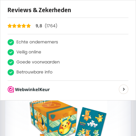
×
1764
Reviews
9,8
0
Zoeken
Same-day verzending
7:08:43
Bestel voor 13:00, vandaag verzonden
Home
/
Alle sets
/
Geen categorie
/
Pokémon TCG:
Paldea Adventure Chest
UITVERKOCHT