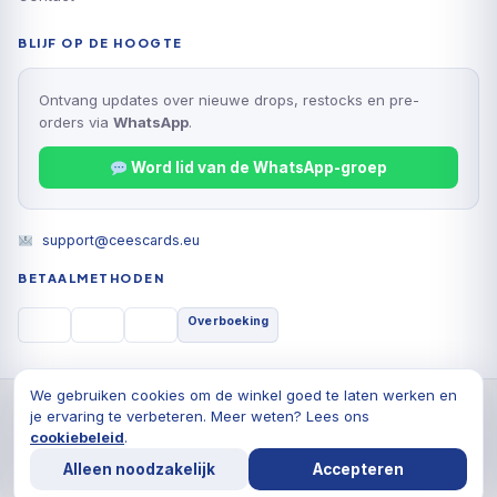
BLIJF OP DE HOOGTE
Ontvang updates over nieuwe drops, restocks en pre-
orders via
WhatsApp
.
Word lid van de WhatsApp-groep
support@ceescards.eu
BETAALMETHODEN
Overboeking
We gebruiken cookies om de winkel goed te laten werken en
© 2026 Cees Cards B.V., Alle rechten voorbehouden
je ervaring te verbeteren. Meer weten? Lees ons
Privacyverklaring
Algemene voorwaarden
Cookiebeleid
cookiebeleid
.
De waardering van ceescards.eu/ bij
WebwinkelKeur
Alleen noodzakelijk
Accepteren
Reviews
is 9.8/10 gebaseerd op 1764 reviews.