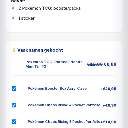
bevat:
2 Pokémon TCG: boosterpacks
1 sticker
Vaak samen gekocht
Pokémon TCG: Paldea Friends
Oorspronke
Huid
€
12,99
€
8,88
Mini Tin #3
prijs
prijs
was:
is:
€12,99.
€8,8
+
€
20,95
Pokémon Booster Box Acryl Case
+
€
8,99
Pokémon Chaos Rising 4 Pocket Portfolio
+
€
14,99
Pokémon Chaos Rising 9 Pocket Portfolio