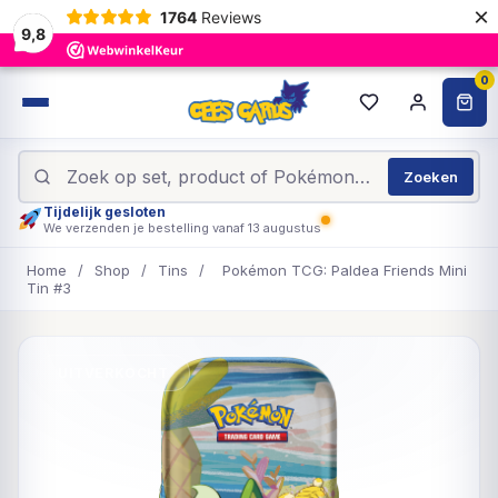
×
1764
Reviews
9,8
0
Zoeken
Tijdelijk gesloten
We verzenden je bestelling vanaf 13 augustus
Home
/
Shop
/
Tins
/
Pokémon TCG: Paldea Friends Mini
Tin #3
UITVERKOCHT