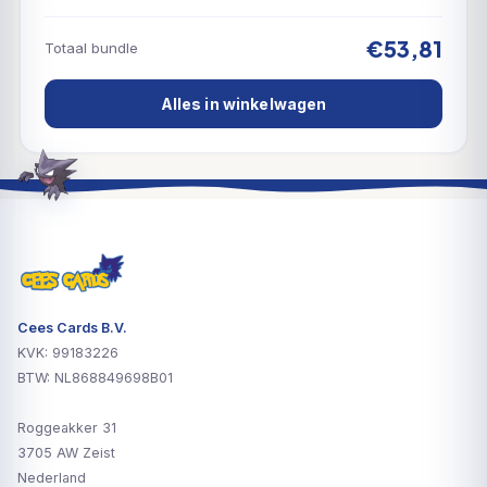
€53,81
Totaal bundle
Alles in winkelwagen
Cees Cards B.V.
KVK: 99183226
BTW: NL868849698B01
Roggeakker 31
3705 AW Zeist
Nederland