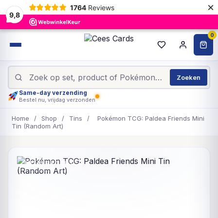
×
1764
Reviews
9,8
0
Zoeken
Same-day verzending
Bestel nu, vrijdag verzonden
Home
/
Shop
/
Tins
/
Pokémon TCG: Paldea Friends Mini
Tin (Random Art)
UITVERKOCHT