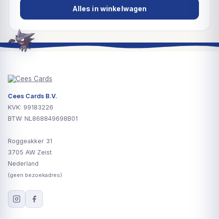
Alles in winkelwagen
Cees Cards B.V.
KVK: 99183226
BTW: NL868849698B01
Roggeakker 31
3705 AW Zeist
Nederland
(geen bezoekadres)