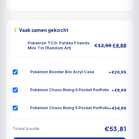
Vaak samen gekocht
Pokémon TCG: Paldea Friends
Oorspronke
Huid
€
12,99
€
8,88
Mini Tin (Random Art)
prijs
prijs
was:
is:
€12,99.
€8,8
+
€
20,95
Pokémon Booster Box Acryl Case
+
€
8,99
Pokémon Chaos Rising 4 Pocket Portfolio
+
€
14,99
Pokémon Chaos Rising 9 Pocket Portfolio
€53,81
Totaal bundle