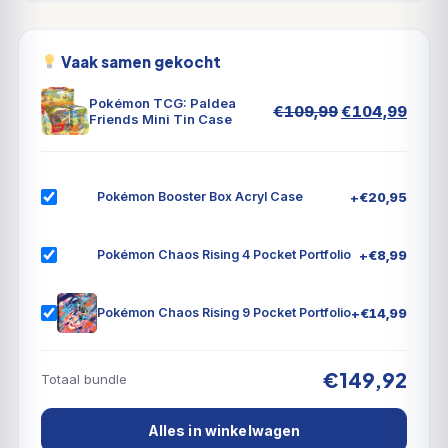
Vaak samen gekocht
Pokémon TCG: Paldea
Oorspronkeli
Huid
€
109,99
€
104,99
Friends Mini Tin Case
prijs
prijs
was:
is:
€109,99.
€104
+
€
20,95
Pokémon Booster Box Acryl Case
+
€
8,99
Pokémon Chaos Rising 4 Pocket Portfolio
+
€
14,99
Pokémon Chaos Rising 9 Pocket Portfolio
€149,92
Totaal bundle
Alles in winkelwagen