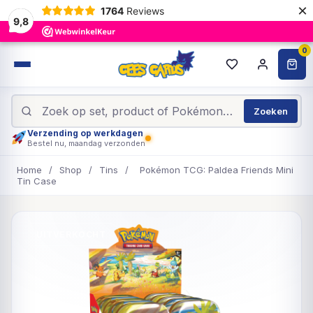
×
1764
Reviews
9,8
0
Zoeken
Verzending op werkdagen
Bestel nu, maandag verzonden
Home
/
Shop
/
Tins
/
Pokémon TCG: Paldea Friends Mini
Tin Case
UITVERKOCHT