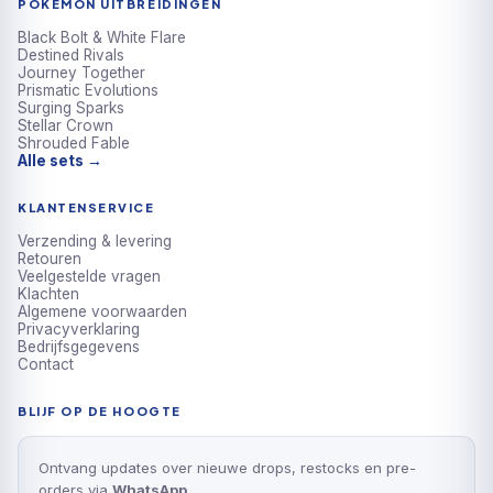
POKÉMON UITBREIDINGEN
Black Bolt & White Flare
Destined Rivals
Journey Together
Prismatic Evolutions
Surging Sparks
Stellar Crown
Shrouded Fable
Alle sets →
KLANTENSERVICE
Verzending & levering
Retouren
Veelgestelde vragen
Klachten
Algemene voorwaarden
Privacyverklaring
Bedrijfsgegevens
Contact
BLIJF OP DE HOOGTE
Ontvang updates over nieuwe drops, restocks en pre-
orders via
WhatsApp
.