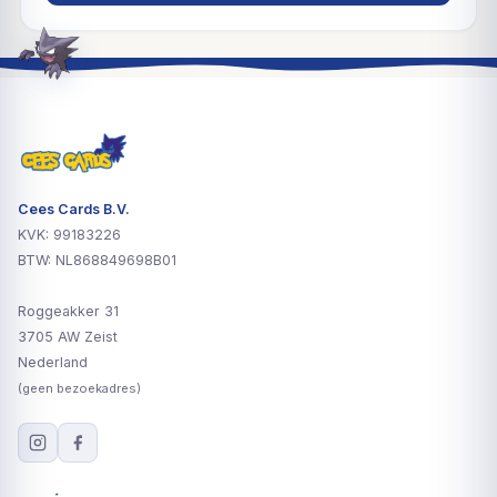
Cees Cards B.V.
KVK: 99183226
BTW: NL868849698B01
Roggeakker 31
3705 AW Zeist
Nederland
(geen bezoekadres)