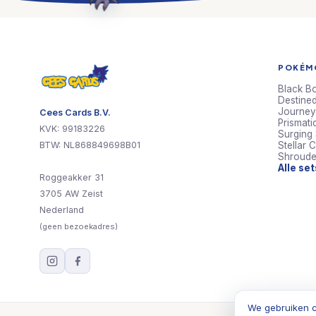
POKÉMO
Black Bo
Destined
Journey
Cees Cards B.V.
Prismati
KVK: 99183226
Surging
BTW: NL868849698B01
Stellar 
Shroude
Alle se
Roggeakker 31
3705 AW Zeist
Nederland
(geen bezoekadres)
We gebruiken c