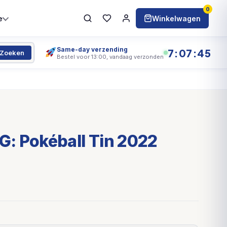
0
e
Winkelwagen
Same-day verzending
7:07:44
Zoeken
Bestel voor 13:00, vandaag verzonden
: Pokéball Tin 2022