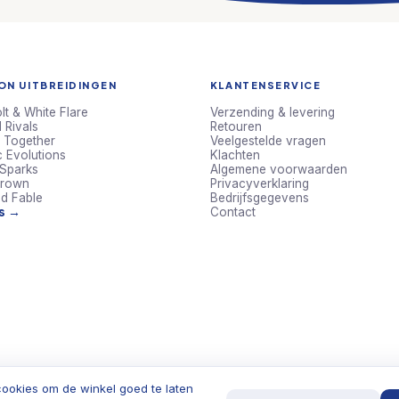
N UITBREIDINGEN
KLANTENSERVICE
lt & White Flare
Verzending & levering
 Rivals
Retouren
 Together
Veelgestelde vragen
c Evolutions
Klachten
 Sparks
Algemene voorwaarden
Crown
Privacyverklaring
d Fable
Bedrijfsgegevens
ts →
Contact
ookies om de winkel goed te laten