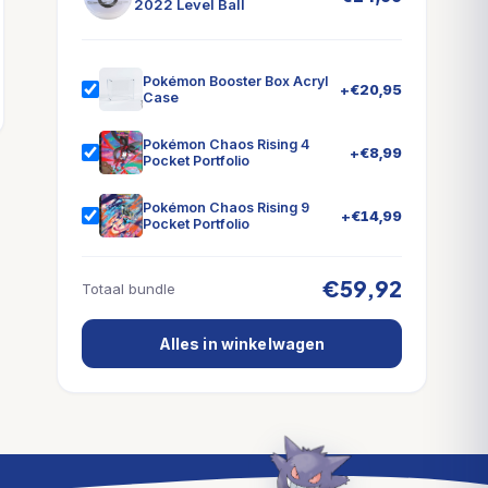
2022 Level Ball
Pokémon Booster Box Acryl
+
€
20,95
Case
Pokémon Chaos Rising 4
+
€
8,99
Pocket Portfolio
Pokémon Chaos Rising 9
+
€
14,99
Pocket Portfolio
€59,92
Totaal bundle
Alles in winkelwagen