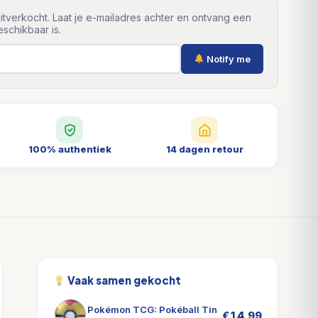
itverkocht. Laat je e-mailadres achter en ontvang een
schikbaar is.
Notify me
100% authentiek
14 dagen retour
Vaak samen gekocht
Pokémon TCG: Pokéball Tin
€
14,99