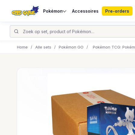
Pokémon
Accessoires
Pre-orders
Home
/
Alle sets
/
Pokémon GO
/
Pokémon TCG: Pokémon
UITVERKOCHT