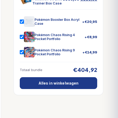
Trainer Box Case
prijs
prijs
was:
is:
€369,99.
€359,99.
Pokémon Booster Box Acryl
+
€
20,95
Case
Pokémon Chaos Rising 4
+
€
8,99
Pocket Portfolio
Pokémon Chaos Rising 9
+
€
14,99
Pocket Portfolio
€404,92
Totaal bundle
Alles in winkelwagen