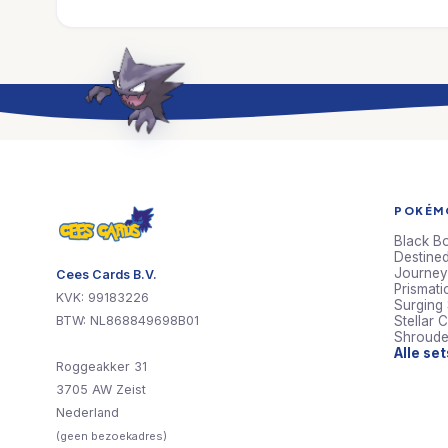
POKÉMO
Black Bo
Destined
Journey
Cees Cards B.V.
Prismati
KVK: 99183226
Surging
BTW: NL868849698B01
Stellar 
Shroude
Alle se
Roggeakker 31
3705 AW Zeist
Nederland
(geen bezoekadres)