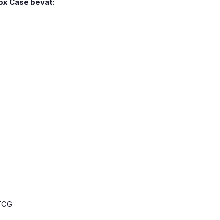
ox Case bevat:
 TCG