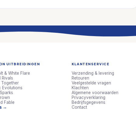
N UITBREIDINGEN
KLANTENSERVICE
lt & White Flare
Verzending & levering
 Rivals
Retouren
 Together
Veelgestelde vragen
c Evolutions
Klachten
 Sparks
Algemene voorwaarden
Crown
Privacyverklaring
d Fable
Bedrijfsgegevens
ts →
Contact