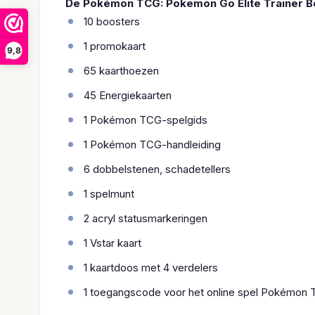
De Pokémon TCG: Pokemon Go Elite Trainer B
10 boosters
1 promokaart
9,8
65 kaarthoezen
45 Energiekaarten
1 Pokémon TCG-spelgids
1 Pokémon TCG-handleiding
6 dobbelstenen, schadetellers
1 spelmunt
2 acryl statusmarkeringen
1 Vstar kaart
1 kaartdoos met 4 verdelers
1 toegangscode voor het online spel Pokémon