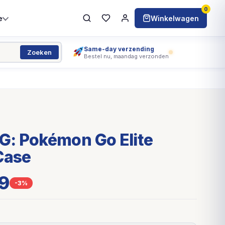
0
e
Winkelwagen
Same-day verzending
Zoeken
Bestel nu, maandag verzonden
: Pokémon Go Elite
Case
9
-3%