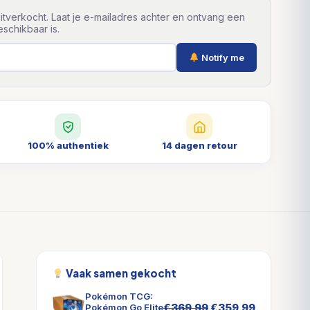
itverkocht. Laat je e-mailadres achter en ontvang een
schikbaar is.
Notify me
100% authentiek
14 dagen retour
Vaak samen gekocht
Pokémon TCG:
Oorspronkelijke
Huidige
€
369,99
€
359,99
Pokémon Go Elite