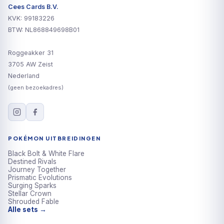
Cees Cards B.V.
KVK: 99183226
BTW: NL868849698B01
Roggeakker 31
3705 AW Zeist
Nederland
(geen bezoekadres)
POKÉMON UITBREIDINGEN
Black Bolt & White Flare
Destined Rivals
Journey Together
Prismatic Evolutions
Surging Sparks
Stellar Crown
Shrouded Fable
Alle sets →