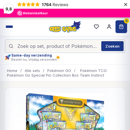
×
1764
Reviews
9,8
0
Zoeken
Same-day verzending
Bestel nu, vrijdag verzonden
Home
/
Alle sets
/
Pokémon GO
/
Pokémon TCG:
Pokémon Go Special Pin Collection Box Team Instinct
UITVERKOCHT