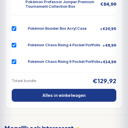
Pokémon Professor Juniper Premium
1 online code kaart
€
84,99
Tournament Collection Box
Ontdek je nieuwe spelstrategie met de hulp van
Professor Juniper! Professor Juniper laat nieuwe
trainers kennismaken met hun avontuur in de wereld
+
€
20,95
Pokémon Booster Box Acryl Case
van Pokemon. Haar onderzoek naar Pokemon helpt
om hun aard en verborgen vaardigheden te
+
€
8,99
Pokémon Chaos Rising 4 Pocket Portfolio
ontdekken. Je kunt niet alleen een speelset kaarten
toevoegen, maar ook veel speciale accessoires die
+
€
14,99
Pokémon Chaos Rising 9 Pocket Portfolio
van pas komen in het spel.
€129,92
Totaal bundle
Alles in winkelwagen