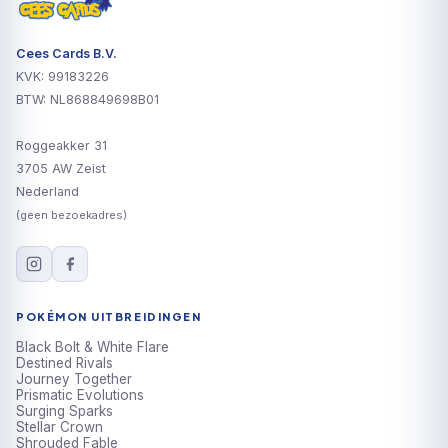
Cees Cards B.V.
KVK: 99183226
BTW: NL868849698B01
Roggeakker 31
3705 AW Zeist
Nederland
(geen bezoekadres)
POKÉMON UITBREIDINGEN
Black Bolt & White Flare
Destined Rivals
Journey Together
Prismatic Evolutions
Surging Sparks
Stellar Crown
Shrouded Fable