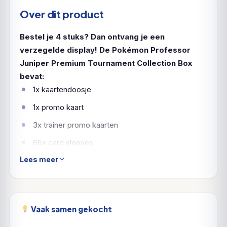
Over dit product
Bestel je 4 stuks? Dan ontvang je een
verzegelde display!
De Pokémon Professor
Juniper Premium Tournament Collection Box
bevat:
1x kaartendoosje
1x promo kaart
3x trainer promo kaarten
65x card sleeves
Lees meer
1x munt
2x status tokens
7x boosterpacks
Vaak samen gekocht
6x dobbelstenen