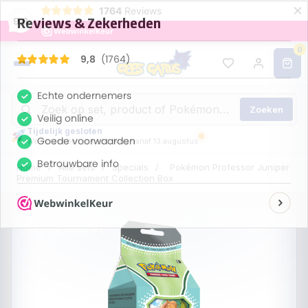
×
1764
Reviews
9,8
0
Zoeken
Tijdelijk gesloten
We verzenden je bestelling vanaf 13 augustus
Home
/
Alle sets
/
Specials
/
Pokémon Professor Juniper
Premium Tournament Collection Box
UITVERKOCHT