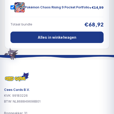
+
€
14,99
Pokémon Chaos Rising 9 Pocket Portfolio
€68,92
Totaal bundle
Alles in winkelwagen
Cees Cards B.V.
KVK: 99183226
BTW: NL868849698B01
Roggeakker 31