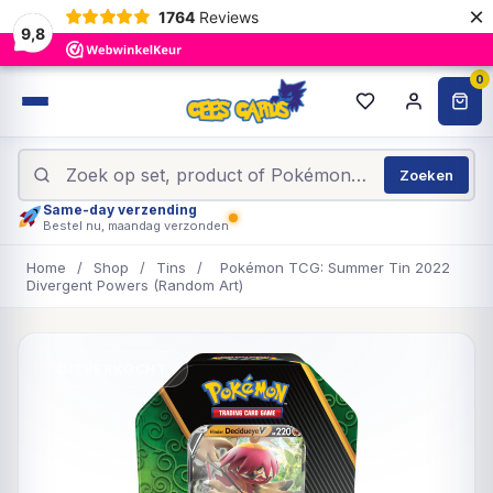
×
1764
Reviews
9,8
0
Zoeken
Same-day verzending
Bestel nu, maandag verzonden
Home
/
Shop
/
Tins
/
Pokémon TCG: Summer Tin 2022
Divergent Powers (Random Art)
UITVERKOCHT