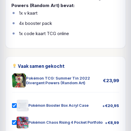
Powers (Random Art) bevat:
1x v kaart
4x booster pack
1x code kaart TCG online
Vaak samen gekocht
Pokémon TCG: Summer Tin 2022
€
23,99
Divergent Powers (Random Art)
+
€
20,95
Pokémon Booster Box Acryl Case
+
€
8,99
Pokémon Chaos Rising 4 Pocket Portfolio