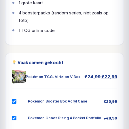
1 grote kaart
4 boosterpacks (random series, niet zoals op
foto)
1 TCG online code
Vaak samen gekocht
Oorspronkel
Huid
€
24,99
€
22,99
Pokémon TCG: Virizion V Box
prijs
prijs
was:
is:
€24,99.
€22,
+
€
20,95
Pokémon Booster Box Acryl Case
+
€
8,99
Pokémon Chaos Rising 4 Pocket Portfolio