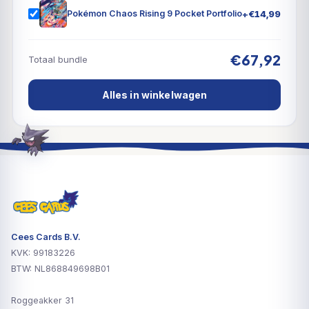
+
€
14,99
Pokémon Chaos Rising 9 Pocket Portfolio
€67,92
Totaal bundle
Alles in winkelwagen
Cees Cards B.V.
KVK: 99183226
BTW: NL868849698B01
Roggeakker 31