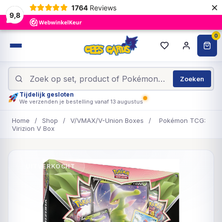
×
1764
Reviews
9,8
0
Zoeken
Tijdelijk gesloten
We verzenden je bestelling vanaf 13 augustus
Home
/
Shop
/
V/VMAX/V-Union Boxes
/
Pokémon TCG:
Virizion V Box
UITVERKOCHT