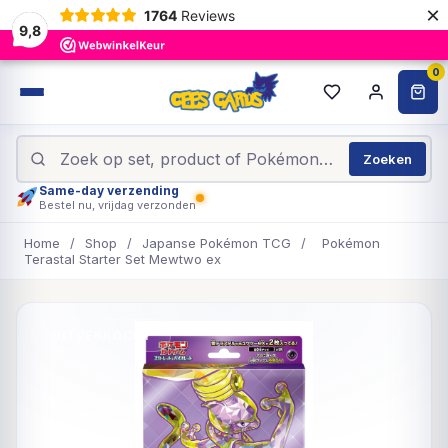
×
1764
Reviews
9,8
0
Zoeken
Same-day verzending
Bestel nu, vrijdag verzonden
Home
/
Shop
/
Japanse Pokémon TCG
/
Pokémon
Terastal Starter Set Mewtwo ex
UITVERKOCHT