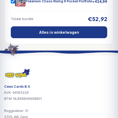
+
€
14,99
Pokémon Chaos Rising 9 Pocket Portfolio
€52,92
Totaal bundle
Alles in winkelwagen
Cees Cards B.V.
KVK: 99183226
BTW: NL868849698B01
Roggeakker 31
3705 AW Zeist