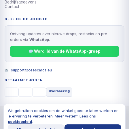
Bedrijfsgegevens
Contact
BLIJF OP DE HOOGTE
Ontvang updates over nieuwe drops, restocks en pre-
orders via
WhatsApp
.
Word lid van de WhatsApp-groep
support@ceescards.eu
BETAALMETHODEN
Overboeking
We gebruiken cookies om de winkel goed te laten werken en
© 2026 Cees Cards B.V., Alle rechten voorbehouden
je ervaring te verbeteren. Meer weten? Lees ons
Privacyverklaring
Algemene voorwaarden
Cookiebeleid
cookiebeleid
.