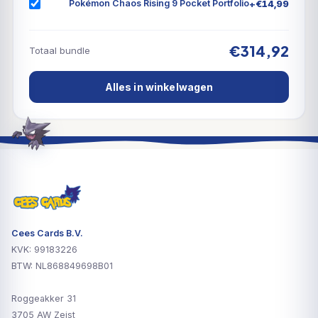
+
€
14,99
Pokémon Chaos Rising 9 Pocket Portfolio
€314,92
Totaal bundle
Alles in winkelwagen
Cees Cards B.V.
KVK: 99183226
BTW: NL868849698B01
Roggeakker 31
3705 AW Zeist