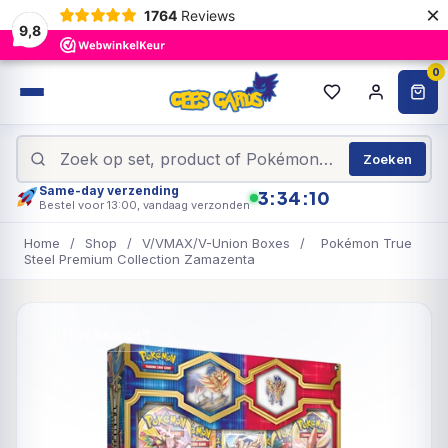
×
1764
Reviews
9,8
0
Zoeken
Same-day verzending
3:34:10
Bestel voor 13:00, vandaag verzonden
Home
/
Shop
/
V/VMAX/V-Union Boxes
/
Pokémon True
Steel Premium Collection Zamazenta
UITVERKOCHT