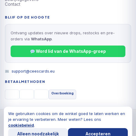
Contact
BLIJF OP DE HOOGTE
Ontvang updates over nieuwe drops, restocks en pre-
orders via
WhatsApp
.
Word lid van de WhatsApp-groep
support@ceescards.eu
BETAALMETHODEN
Overboeking
We gebruiken cookies om de winkel goed te laten werken en
© 2026 Cees Cards B.V., Alle rechten voorbehouden
je ervaring te verbeteren. Meer weten? Lees ons
Privacyverklaring
Algemene voorwaarden
Cookiebeleid
cookiebeleid
.
De waardering van ceescards.eu/ bij
WebwinkelKeur
Alleen noodzakelijk
Accepteren