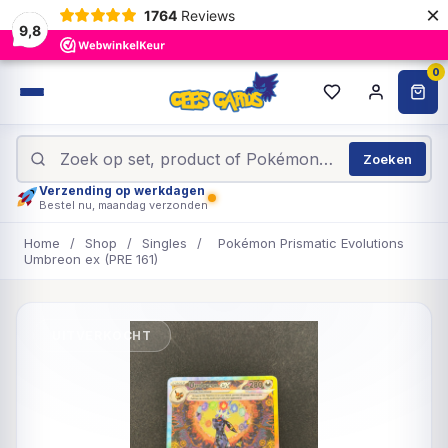
×
1764
Reviews
9,8
0
Zoeken
Verzending op werkdagen
Bestel nu, maandag verzonden
Home
/
Shop
/
Singles
/
Pokémon Prismatic Evolutions
Umbreon ex (PRE 161)
UITVERKOCHT