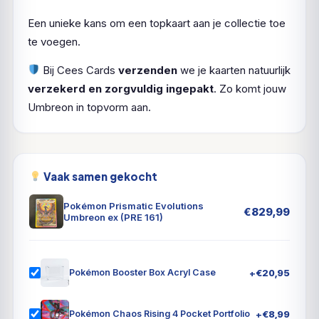
Een unieke kans om een topkaart aan je collectie toe
te voegen.
Bij Cees Cards
verzenden
we je kaarten natuurlijk
verzekerd en zorgvuldig ingepakt
. Zo komt jouw
Umbreon in topvorm aan.
Vaak samen gekocht
Pokémon Prismatic Evolutions
€
829,99
Umbreon ex (PRE 161)
+
€
20,95
Pokémon Booster Box Acryl Case
+
€
8,99
Pokémon Chaos Rising 4 Pocket Portfolio