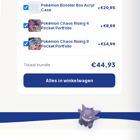
Pokémon Booster Box Acryl
+
€
20,95
Case
Pokémon Chaos Rising 4
+
€
8,99
Pocket Portfolio
Pokémon Chaos Rising 9
+
€
14,99
Pocket Portfolio
€44,93
Totaal bundle
Alles in winkelwagen