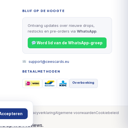
BLIJF OP DE HOOGTE
Ontvang updates over nieuwe drops,
restocks en pre-orders via
WhatsApp
.
Word lid van de WhatsApp-groep
support@ceescards.eu
BETAALMETHODEN
Overboeking
Privacyverklaring
Algemene voorwaarden
Cookiebeleid
Accepteren
erd op 1764 reviews.