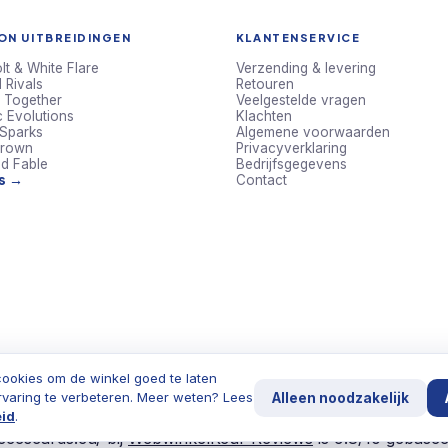
N UITBREIDINGEN
KLANTENSERVICE
lt & White Flare
Verzending & levering
 Rivals
Retouren
 Together
Veelgestelde vragen
c Evolutions
Klachten
 Sparks
Algemene voorwaarden
Crown
Privacyverklaring
d Fable
Bedrijfsgegevens
ts →
Contact
ookies om de winkel goed te laten
rvaring te verbeteren. Meer weten? Lees
Alleen noodzakelijk
eid
.
eescards.eu/ bij
WebwinkelKeur Reviews
is 9.8/10 gebase