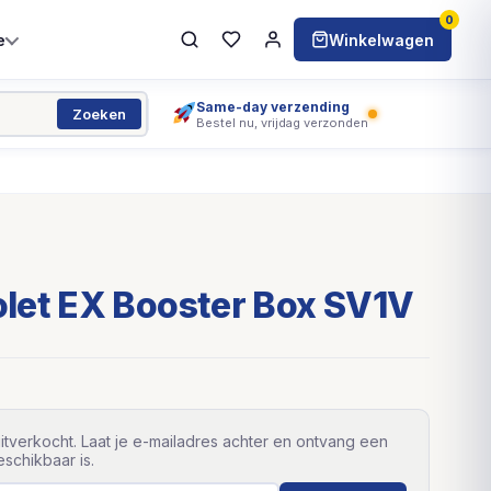
0
e
Winkelwagen
Same-day verzending
Zoeken
Bestel nu, vrijdag verzonden
let EX Booster Box SV1V
itverkocht. Laat je e-mailadres achter en ontvang een
schikbaar is.