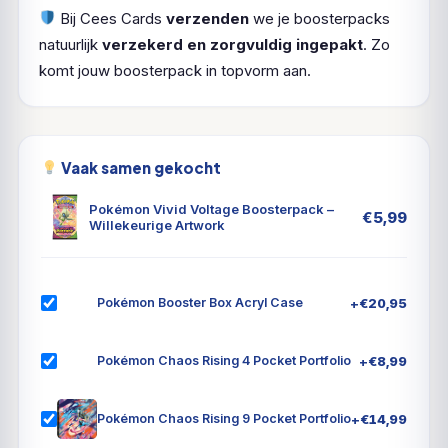
Bij Cees Cards
verzenden
we je boosterpacks
natuurlijk
verzekerd en zorgvuldig ingepakt
. Zo
komt jouw boosterpack in topvorm aan.
Vaak samen gekocht
Pokémon Vivid Voltage Boosterpack –
€
5,99
Willekeurige Artwork
+
€
20,95
Pokémon Booster Box Acryl Case
+
€
8,99
Pokémon Chaos Rising 4 Pocket Portfolio
+
€
14,99
Pokémon Chaos Rising 9 Pocket Portfolio