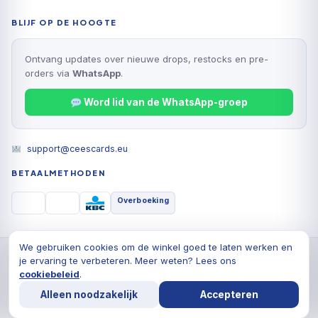
BLIJF OP DE HOOGTE
Ontvang updates over nieuwe drops, restocks en pre-
orders via
WhatsApp
.
Word lid van de WhatsApp-groep
support@ceescards.eu
BETAALMETHODEN
Overboeking
We gebruiken cookies om de winkel goed te laten werken en
© 2026 Cees Cards B.V., Alle rechten voorbehouden
je ervaring te verbeteren. Meer weten? Lees ons
Privacyverklaring
Algemene voorwaarden
Cookiebeleid
cookiebeleid
.
Alleen noodzakelijk
Accepteren
De waardering van ceescards.eu/ bij
WebwinkelKeur
Reviews
is 9.8/10 gebaseerd op 1764 reviews.