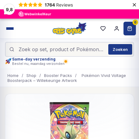
×
1764
Reviews
9,8
0
Zoeken
Same-day verzending
Bestel nu, maandag verzonden
Home
/
Shop
/
Booster Packs
/
Pokémon Vivid Voltage
Boosterpack – Willekeurige Artwork
UITVERKOCHT