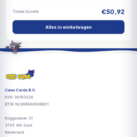
€50,92
Totaal bundle
Alles in winkelwagen
Cees Cards B.V.
KVK: 99183226
BTW: NL868849698B01
Roggeakker 31
3705 AW Zeist
Nederland