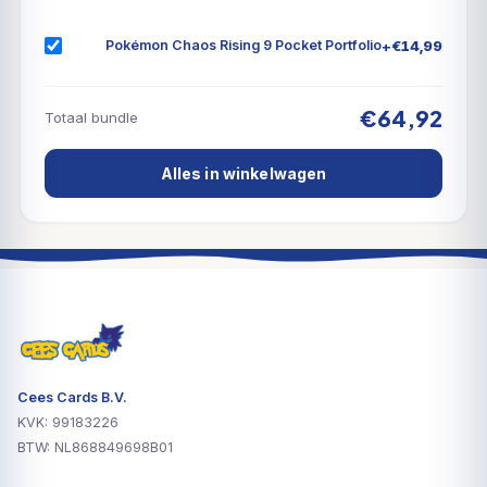
+
€
14,99
Pokémon Chaos Rising 9 Pocket Portfolio
€64,92
Totaal bundle
Alles in winkelwagen
Cees Cards B.V.
KVK: 99183226
BTW: NL868849698B01