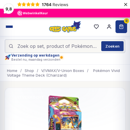
×
1764
Reviews
9,8
0
Zoeken
Verzending op werkdagen
Bestel nu, maandag verzonden
Home
/
Shop
/
V/VMAX/V-Union Boxes
/
Pokémon Vivid
Voltage Theme Deck (Charizard)
UITVERKOCHT