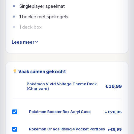
Singleplayer speelmat
1 boekje met spelregels
1 deck box
Schade tellers
Lees meer
3 referentie kaarten
1 code kaart om online te spelen
Vaak samen gekocht
Pokémon Vivid Voltage Theme Deck
€
19,99
(Charizard)
+
€
20,95
Pokémon Booster Box Acryl Case
+
€
8,99
Pokémon Chaos Rising 4 Pocket Portfolio