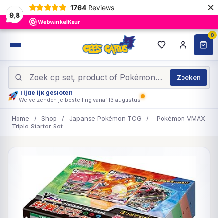
×
1764
Reviews
9,8
0
Zoeken
Tijdelijk gesloten
We verzenden je bestelling vanaf 13 augustus
Home
/
Shop
/
Japanse Pokémon TCG
/
Pokémon VMAX
Triple Starter Set
UITVERKOCHT