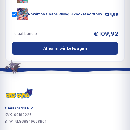
+
€
14,99
Pokémon Chaos Rising 9 Pocket Portfolio
€109,92
Totaal bundle
Alles in winkelwagen
Cees Cards B.V.
KVK: 99183226
BTW: NL868849698B01