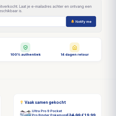
itverkocht. Laat je e-mailadres achter en ontvang een
schikbaar is.
Notify me
100% authentiek
14 dagen retour
Vaak samen gekocht
Ultra Pro 9 Pocket
Oorspronkelijke
Huidige
€
24,99
€
19,99
Pro Binder Pokemon