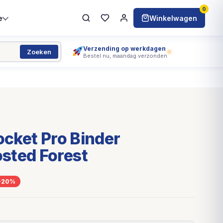
0
e
Winkelwagen
Verzending op werkdagen
Zoeken
Bestel nu, maandag verzonden
Pocket Pro Binder
sted Forest
-20%