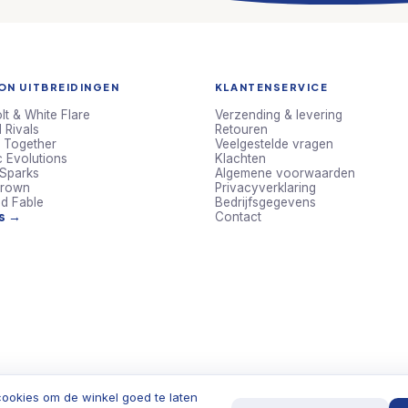
N UITBREIDINGEN
KLANTENSERVICE
lt & White Flare
Verzending & levering
 Rivals
Retouren
 Together
Veelgestelde vragen
c Evolutions
Klachten
 Sparks
Algemene voorwaarden
Crown
Privacyverklaring
d Fable
Bedrijfsgegevens
ts →
Contact
ookies om de winkel goed te laten