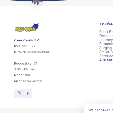
POKÉMO
Black Bo
Destined
Journey
Cees Cards B.V.
Prismati
KVK: 99183226
Surging
BTW: NL868849698B01
Stellar 
Shroude
Alle se
Roggeakker 31
3705 AW Zeist
Nederland
(geen bezoekadres)
We gebruiken c