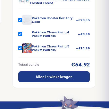
Frosted Forest
prijs
prijs
was:
is:
€24,99.
€19,99.
Pokémon Booster Box Acryl
+
€
20,95
Case
Pokémon Chaos Rising 4
+
€
8,99
Pocket Portfolio
Pokémon Chaos Rising 9
+
€
14,99
Pocket Portfolio
€64,92
Totaal bundle
Alles in winkelwagen