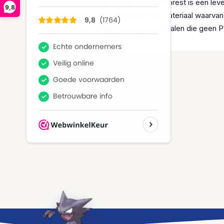
De 9-Pocket PRO Binder Frosted Forest is een lev
9,8
360 kaarten en het wrijvingsarme materiaal waarvan 
gemaakt van veilige, zuurvrije materialen die geen 