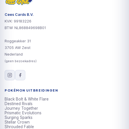
Cees Cards B.V.
KVK: 99183226
BTW: NL868849698B01
Roggeakker 31
3705 AW Zeist
Nederland
(geen bezoekadres)
POKÉMON UITBREIDINGEN
Black Bolt & White Flare
Destined Rivals
Journey Together
Prismatic Evolutions
Surging Sparks
Stellar Crown
Shrouded Fable