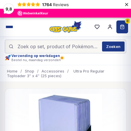
×
1764
Reviews
9,8
0
Zoeken
Verzending op werkdagen
Bestel nu, maandag verzonden
Home
/
Shop
/
Accessoires
/
Ultra Pro Regular
Toploader 3″ x 4″ (25 pieces)