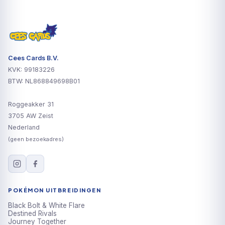
Cees Cards B.V.
KVK: 99183226
BTW: NL868849698B01
Roggeakker 31
3705 AW Zeist
Nederland
(geen bezoekadres)
POKÉMON UITBREIDINGEN
Black Bolt & White Flare
Destined Rivals
Journey Together