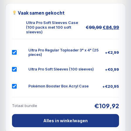
Vaak samen gekocht
Ultra Pro Soft Sleeves Case
Oorspronkel
Huid
€
99,99
€
84,99
(100 packs met 100 soft
sleeves)
prijs
prijs
was:
is:
€99,99.
€84,
Ultra Pro Regular Toploader 3" x 4" (25
+
€
2,99
pieces)
+
€
0,99
Ultra Pro Soft Sleeves (100 sleeves)
+
€
20,95
Pokémon Booster Box Acryl Case
€109,92
Totaal bundle
Alles in winkelwagen