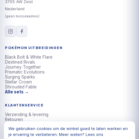
3705 AW Zeist
Nederland
(geen bezoekadres)
POKÉMON UITBREIDINGEN
Black Bolt & White Flare
Destined Rivals
Journey Together
Prismatic Evolutions
Surging Sparks
Stellar Crown
Shrouded Fable
Alle sets →
KLANTENSERVICE
Verzending & levering
Retouren
Veelgestelde vragen
We gebruiken cookies om de winkel goed te laten werken en
Klachten
je ervaring te verbeteren. Meer weten? Lees ons
Algemene voorwaarden