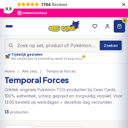
×
1764
Reviews
9,8
0
Zoeken
Tijdelijk gesloten
We verzenden je bestelling vanaf 13 augustus
Home
/
Alle sets
/
Temporal Forces
Temporal Forces
Ontdek originele Pokémon TCG-producten bij Cees Cards,
100% authentiek, scherp geprijsd en zorgvuldig verpakt. Voor
13:00 besteld op werkdagen = dezelfde dag verzonden.
13
producten