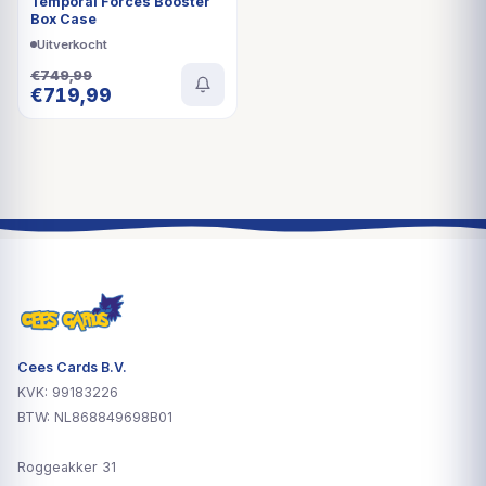
Temporal Forces Booster
Box Case
Uitverkocht
€
749,99
Oorspronkelijke
Huidige
€
719,99
prijs
prijs
was:
is:
€749,99.
€719,99.
Cees Cards B.V.
KVK: 99183226
BTW: NL868849698B01
Roggeakker 31