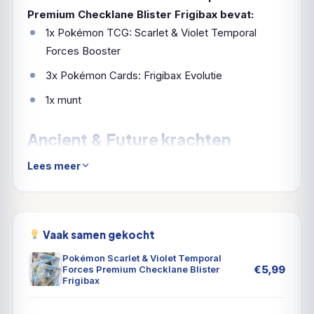
Premium Checklane Blister Frigibax bevat:
1x Pokémon TCG: Scarlet & Violet Temporal
Forces Booster
3x Pokémon Cards: Frigibax Evolutie
1x munt
Ancient & Future krachten
houden stand!
Lees meer
De gelederen van Ancient en Future Pokémon blijven
toenemen! Walking Wake ex bevrijdt zich samen met
Raging Bolt ex van het verleden, terwijl Iron Leaves
Vaak samen gekocht
ex high-tech gerechtigheid brengt samen met Iron
Pokémon Scarlet & Violet Temporal
Crown ex. Buiten Area Zero veranderen Wugtrio en
€
5,99
Forces Premium Checklane Blister
Frigibax
Farigiraf van type als Tera Pokémon ex. Overal
bereiden Pokémon Trainers zich voor op de