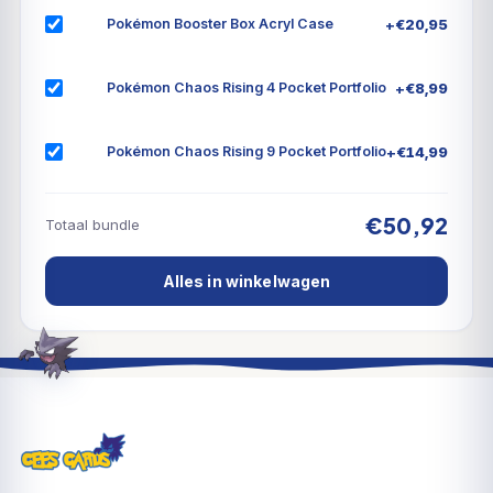
terugkeer van ACE SPEC-kaarten met unieke en
+
€
20,95
Pokémon Booster Box Acryl Case
krachtige effecten. Een scheur in de tijd brengt wilde
beesten en cybervisies naar de strijd in de Scarlet &
+
€
8,99
Pokémon Chaos Rising 4 Pocket Portfolio
Violet—Temporal Forces uitbreiding!
+
€
14,99
Pokémon Chaos Rising 9 Pocket Portfolio
€50,92
Totaal bundle
Alles in winkelwagen