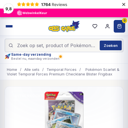
×
1764
Reviews
9,8
0
Zoeken
Same-day verzending
Bestel nu, maandag verzonden
Home
/
Alle sets
/
Temporal Forces
/
Pokémon Scarlet &
Violet Temporal Forces Premium Checklane Blister Frigibax
UITVERKOCHT