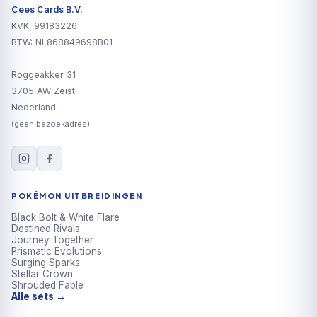
Cees Cards B.V.
KVK: 99183226
BTW: NL868849698B01
Roggeakker 31
3705 AW Zeist
Nederland
(geen bezoekadres)
POKÉMON UITBREIDINGEN
Black Bolt & White Flare
Destined Rivals
Journey Together
Prismatic Evolutions
Surging Sparks
Stellar Crown
Shrouded Fable
Alle sets →