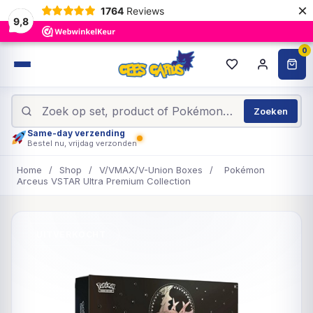
×
1764
Reviews
9,8
0
Zoeken
Same-day verzending
Bestel nu, vrijdag verzonden
Home
/
Shop
/
V/VMAX/V-Union Boxes
/
Pokémon
Arceus VSTAR Ultra Premium Collection
UITVERKOCHT