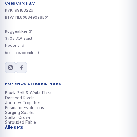
Cees Cards B.V.
KVK: 99183226
BTW: NL868849698B01
Roggeakker 31
3705 AW Zeist
Nederland
(geen bezoekadres)
POKÉMON UITBREIDINGEN
Black Bolt & White Flare
Destined Rivals
Journey Together
Prismatic Evolutions
Surging Sparks
Stellar Crown
Shrouded Fable
Alle sets →