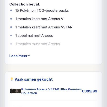
Collection bevat:
15 Pokémon TCG-boosterpacks
1 metalen kaart met Arceus V
1 metalen kaart met Arceus VSTAR
1 speelmat met Arceus
1 metalen munt met Arceus
6 metalen schadetellerdobbelstenen
Lees meer
1 acryl VSTAR-marker
1 codekaart voor Pokémon TCG Live
Vaak samen gekocht
Pokémon Arceus VSTAR Ultra Premium
€
399,99
Collection