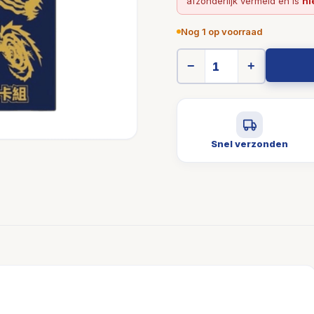
afzonderlijk vermeld en is
ni
Nog 1 op voorraad
−
+
Snel verzonden