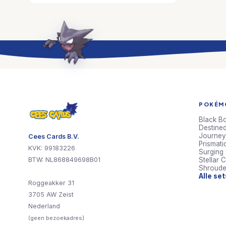
POKÉMO
Black Bo
Destined
Journey
Cees Cards B.V.
Prismati
KVK: 99183226
Surging
BTW: NL868849698B01
Stellar 
Shroude
Alle se
Roggeakker 31
3705 AW Zeist
Nederland
(geen bezoekadres)