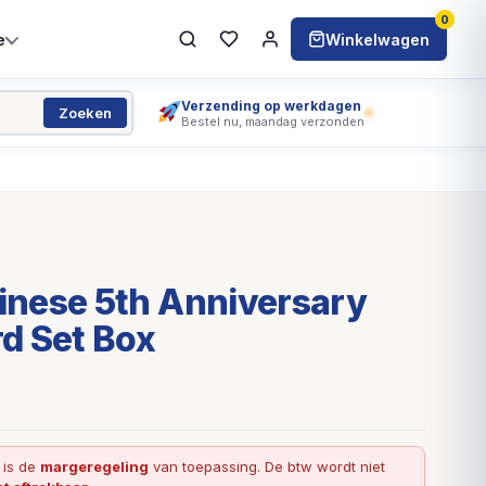
0
e
Winkelwagen
Verzending op werkdagen
Zoeken
Bestel nu, maandag verzonden
nese 5th Anniversary
d Set Box
l is de
margeregeling
van toepassing. De btw wordt niet