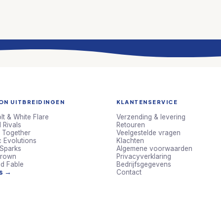
N UITBREIDINGEN
KLANTENSERVICE
lt & White Flare
Verzending & levering
 Rivals
Retouren
 Together
Veelgestelde vragen
c Evolutions
Klachten
 Sparks
Algemene voorwaarden
Crown
Privacyverklaring
d Fable
Bedrijfsgegevens
ts →
Contact