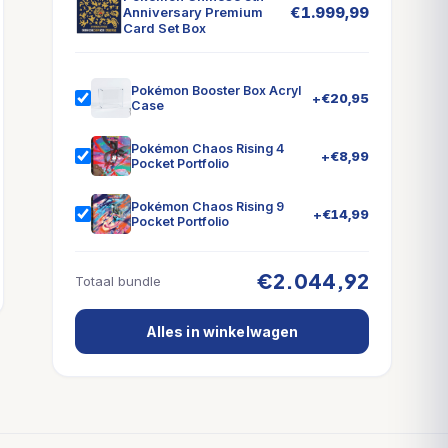
€
1.999,99
Anniversary Premium
Card Set Box
Pokémon Booster Box Acryl
+
€
20,95
Case
Pokémon Chaos Rising 4
+
€
8,99
Pocket Portfolio
Pokémon Chaos Rising 9
+
€
14,99
Pocket Portfolio
€2.044,92
Totaal bundle
Alles in winkelwagen