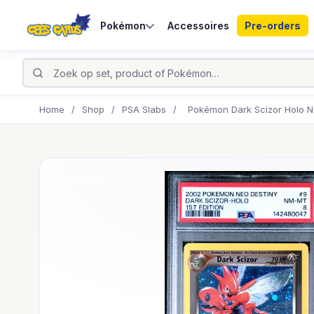
Pokémon
Accessoires
Pre-orders
Home
/
Shop
/
PSA Slabs
/
Pokémon Dark Scizor Holo N
UITVERKOCHT