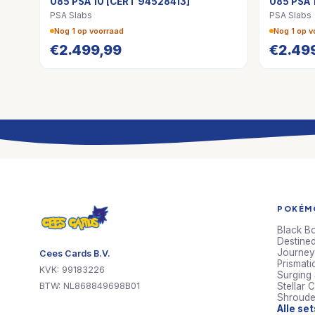
085 PSA 10 [CERT 94528413]
085 PSA 
PSA Slabs
PSA Slabs
Nog 1 op voorraad
Nog 1 op v
€
2.499,99
€
2.49
POKÉMO
Black Bo
Destined
Journey
Cees Cards B.V.
Prismati
KVK: 99183226
Surging
BTW: NL868849698B01
Stellar 
Shroude
Alle se