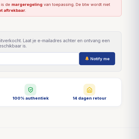
l is de
margeregeling
van toepassing. De btw wordt niet
et aftrekbaar
.
itverkocht. Laat je e-mailadres achter en ontvang een
schikbaar is.
Notify me
100% authentiek
14 dagen retour