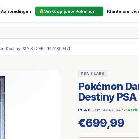
Aanbiedingen
Verkoop jouw Pokémon
Klantenservic
eo Destiny PSA 8 [CERT 142480047]
PSA SLABS
Pokémon Dar
Destiny PSA
PSA 8
·
Cert 142480047
✓ Verif
€
699,99