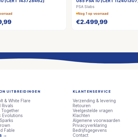
10 [CERT 143728462]
085 PSA 10 [CERT 112401307
PSA Slabs
oorraad
Nog 1 op voorraad
9,99
€
2.499,99
N UITBREIDINGEN
KLANTENSERVICE
lt & White Flare
Verzending & levering
 Rivals
Retouren
 Together
Veelgestelde vragen
c Evolutions
Klachten
 Sparks
Algemene voorwaarden
Crown
Privacyverklaring
d Fable
Bedrijfsgegevens
ts →
Contact