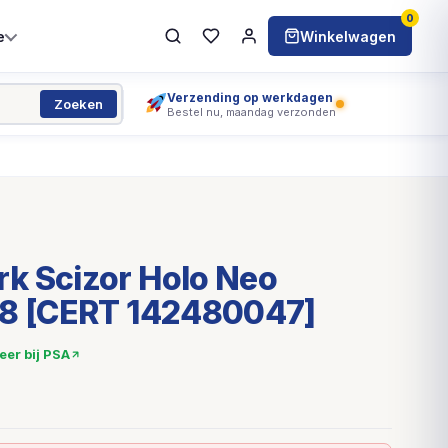
0
e
Winkelwagen
Verzending op werkdagen
Zoeken
Bestel nu, maandag verzonden
k Scizor Holo Neo
 8 [CERT 142480047]
ieer bij PSA