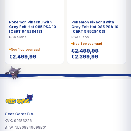
Pokémon Pikachu with
Pokémon Pikachu with
Grey Felt Hat 085 PSA 10
Grey Felt Hat 085 PSA 10
[CERT 94528413]
[CERT 94528403]
PSA Slabs
PSA Slabs
Nog 1 op voorraad
Nog 1 op voorraad
€
2.499,99
Oorspronkelijke
Huidige
€
2.499,99
€
2.399,99
prijs
prijs
was:
is:
€2.499,99.
€2.399,99.
Cees Cards B.V.
KVK: 99183226
BTW: NL868849698B01