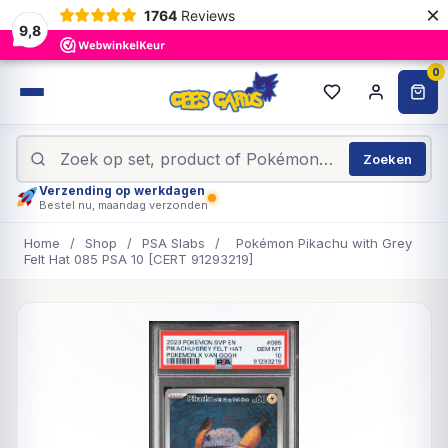
×
1764
Reviews
9,8
0
Zoeken
Verzending op werkdagen
Bestel nu, maandag verzonden
Home
/
Shop
/
PSA Slabs
/
Pokémon Pikachu with Grey
Felt Hat 085 PSA 10 [CERT 91293219]