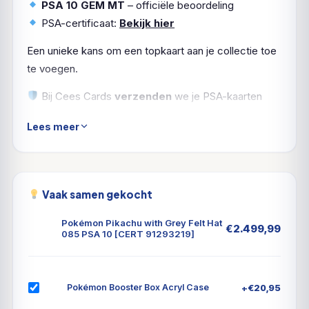
PSA 10 GEM MT
– officiële beoordeling
PSA-certificaat:
Bekijk hier
Een unieke kans om een topkaart aan je collectie toe
te voegen.
Bij Cees Cards
verzenden
we je PSA-kaarten
natuurlijk
verzekerd en zorgvuldig ingepakt
. Zo
Lees meer
komt jouw Pikachu in topvorm aan.
Vaak samen gekocht
Pokémon Pikachu with Grey Felt Hat
€
2.499,99
085 PSA 10 [CERT 91293219]
+
€
20,95
Pokémon Booster Box Acryl Case