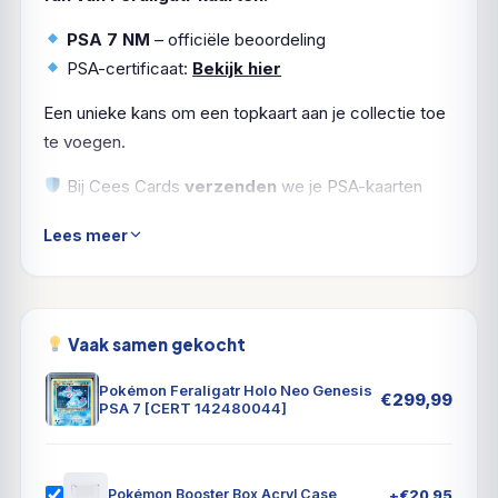
PSA 7 NM
– officiële beoordeling
PSA-certificaat:
Bekijk hier
Een unieke kans om een topkaart aan je collectie toe
te voegen.
Bij Cees Cards
verzenden
we je PSA-kaarten
natuurlijk
verzekerd en zorgvuldig ingepakt
. Zo
Lees meer
komt jouw
Feraligatr
in topvorm aan.
Vaak samen gekocht
Pokémon Feraligatr Holo Neo Genesis
€
299,99
PSA 7 [CERT 142480044]
+
€
20,95
Pokémon Booster Box Acryl Case