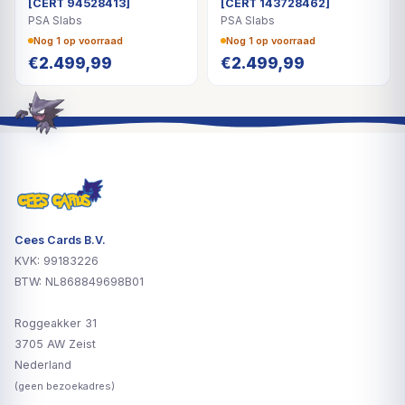
[CERT 94528413]
[CERT 143728462]
PSA Slabs
PSA Slabs
Nog 1 op voorraad
Nog 1 op voorraad
€
2.499,99
€
2.499,99
Cees Cards B.V.
KVK: 99183226
BTW: NL868849698B01
Roggeakker 31
3705 AW Zeist
Nederland
(geen bezoekadres)