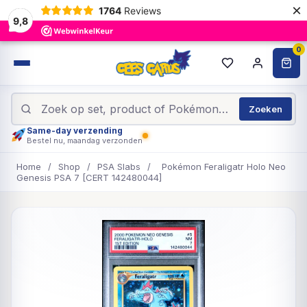
×
1764
Reviews
9,8
0
Zoeken
Same-day verzending
Bestel nu, maandag verzonden
Home
/
Shop
/
PSA Slabs
/
Pokémon Feraligatr Holo Neo
Genesis PSA 7 [CERT 142480044]