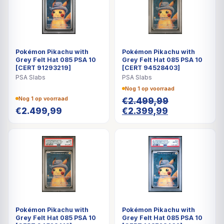
Pokémon Pikachu with
Pokémon Pikachu with
Grey Felt Hat 085 PSA 10
Grey Felt Hat 085 PSA 10
[CERT 91293219]
[CERT 94528403]
PSA Slabs
PSA Slabs
Nog 1 op voorraad
Nog 1 op voorraad
€
2.499,99
Oorspronkelijke
Huidige
€
2.499,99
€
2.399,99
prijs
prijs
was:
is:
€2.499,99.
€2.399,99.
Pokémon Pikachu with
Pokémon Pikachu with
Grey Felt Hat 085 PSA 10
Grey Felt Hat 085 PSA 10