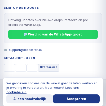
BLIJF OP DE HOOGTE
Ontvang updates over nieuwe drops, restocks en pre-
orders via
WhatsApp
.
Word lid van de WhatsApp-groep
support@ceescards.eu
BETAALMETHODEN
Overboeking
We gebruiken cookies om de winkel goed te laten werken en
© 2026 Cees Cards B.V., Alle rechten voorbehouden
je ervaring te verbeteren. Meer weten? Lees ons
Privacyverklaring
Algemene voorwaarden
Cookiebeleid
cookiebeleid
.
De waardering van ceescards.eu/ bij
WebwinkelKeur
Alleen noodzakelijk
Accepteren
Reviews
is 9.8/10 gebaseerd op 1764 reviews.