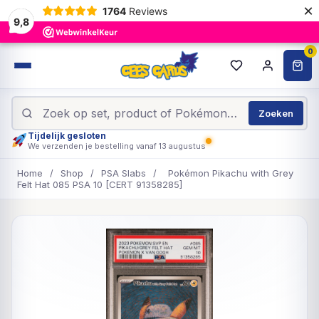
×
1764
Reviews
9,8
0
Zoeken
Tijdelijk gesloten
We verzenden je bestelling vanaf 13 augustus
Home
/
Shop
/
PSA Slabs
/
Pokémon Pikachu with Grey
Felt Hat 085 PSA 10 [CERT 91358285]