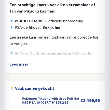
Een prachtige kaart voor elke verzamelaar of
fan van Pikachu kaarten.
PSA 10 GEM MT
– officiële beoordeling
PSA-certificaat:
Bekijk hier
Een unieke kans om een topkaart aan je collectie toe
te voegen.
Bij Cees Cards
verzenden
we je PSA-kaarten
natuurlijk
verzekerd en zorgvuldig ingepakt
. Zo
Lees meer
komt jouw Pikachu in topvorm aan.
Vaak samen gekocht
Pokémon Pikachu with Grey Felt Hat
€
2.499,99
085 PSA 10 [CERT 91358285]