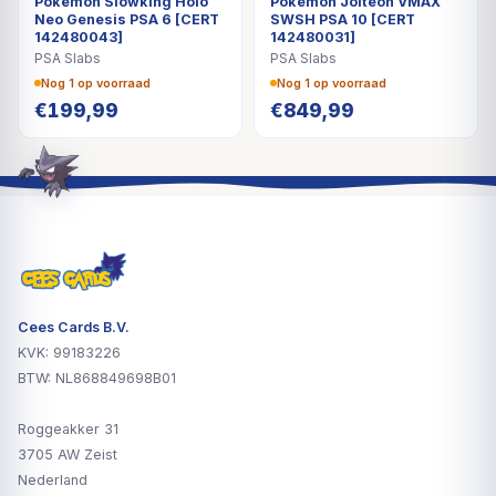
Pokémon Slowking Holo
Pokémon Jolteon VMAX
Neo Genesis PSA 6 [CERT
SWSH PSA 10 [CERT
142480043]
142480031]
PSA Slabs
PSA Slabs
Nog 1 op voorraad
Nog 1 op voorraad
€
199,99
€
849,99
Cees Cards B.V.
KVK: 99183226
BTW: NL868849698B01
Roggeakker 31
3705 AW Zeist
Nederland