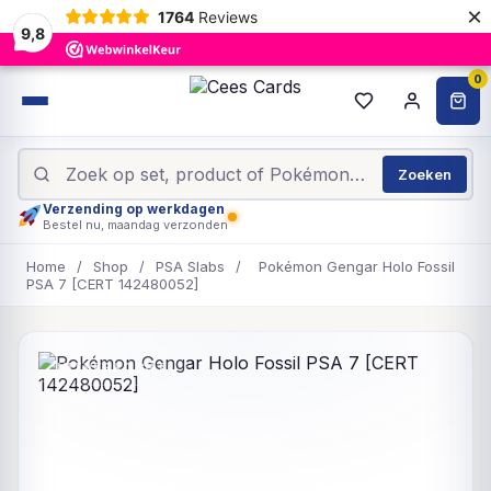
×
1764
Reviews
9,8
0
Zoeken
Verzending op werkdagen
Bestel nu, maandag verzonden
Home
/
Shop
/
PSA Slabs
/
Pokémon Gengar Holo Fossil
PSA 7 [CERT 142480052]
UITVERKOCHT