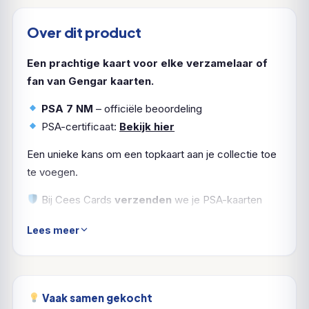
Over dit product
Een prachtige kaart voor elke verzamelaar of
fan van Gengar kaarten.
PSA 7 NM
– officiële beoordeling
PSA-certificaat:
Bekijk hier
Een unieke kans om een topkaart aan je collectie toe
te voegen.
Bij Cees Cards
verzenden
we je PSA-kaarten
natuurlijk
verzekerd en zorgvuldig ingepakt
. Zo
Lees meer
komt jouw
Gengar
in topvorm aan.
Vaak samen gekocht