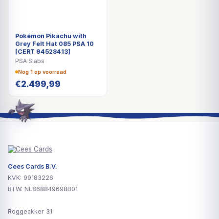
Pokémon Pikachu with
Grey Felt Hat 085 PSA 10
[CERT 94528413]
PSA Slabs
Nog 1 op voorraad
€
2.499,99
Cees Cards B.V.
KVK: 99183226
BTW: NL868849698B01
Roggeakker 31