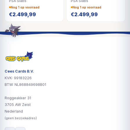
PSA Slabs
PSA Slabs
Nog 1 op voorraad
Nog 1 op voorraad
€
2.499,99
€
2.499,99
Cees Cards B.V.
KVK: 99183226
BTW: NL868849698B01
Roggeakker 31
3705 AW Zeist
Nederland
(geen bezoekadres)