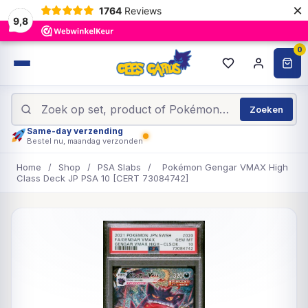
×
1764
Reviews
9,8
0
Zoeken
Same-day verzending
Bestel nu, maandag verzonden
Home
/
Shop
/
PSA Slabs
/
Pokémon Gengar VMAX High
Class Deck JP PSA 10 [CERT 73084742]