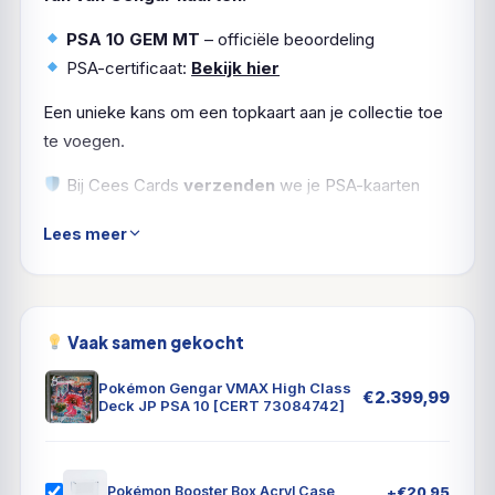
PSA 10 GEM MT
– officiële beoordeling
PSA-certificaat:
Bekijk hier
Een unieke kans om een topkaart aan je collectie toe
te voegen.
Bij Cees Cards
verzenden
we je PSA-kaarten
natuurlijk
verzekerd en zorgvuldig ingepakt
. Zo
Lees meer
komt jouw
Gengar
in topvorm aan.
Vaak samen gekocht
Pokémon Gengar VMAX High Class
€
2.399,99
Deck JP PSA 10 [CERT 73084742]
+
€
20,95
Pokémon Booster Box Acryl Case