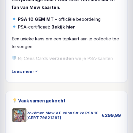
fan van Mew kaarten.
PSA 10 GEM MT
– officiële beoordeling
PSA-certificaat:
Bekijk hier
Een unieke kans om een topkaart aan je collectie toe
te voegen.
Bij Cees Cards
verzenden
we je PSA-kaarten
natuurlijk
verzekerd en zorgvuldig ingepakt
. Zo
Lees meer
komt jouw Mew in topvorm aan.
Vaak samen gekocht
Pokémon Mew V Fusion Strike PSA 10
€
299,99
[CERT 79821287]