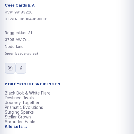
Cees Cards B.V.
KVK: 99183226
BTW: NL868849698B01
Roggeakker 31
3705 AW Zeist
Nederland
(geen bezoekadres)
POKÉMON UITBREIDINGEN
Black Bolt & White Flare
Destined Rivals
Journey Together
Prismatic Evolutions
Surging Sparks
Stellar Crown
Shrouded Fable
Alle sets →