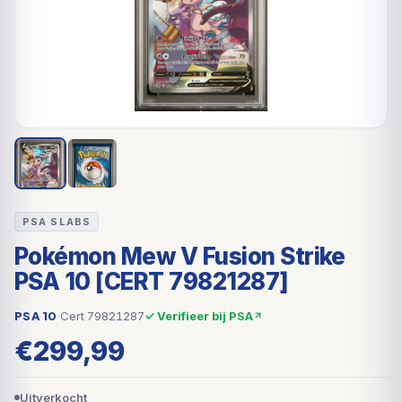
PSA SLABS
Pokémon Mew V Fusion Strike
PSA 10 [CERT 79821287]
PSA 10
·
Cert 79821287
✓ Verifieer bij PSA
€
299,99
Uitverkocht