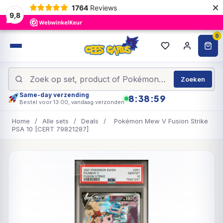
×
1764
Reviews
9,8
0
Zoeken
Same-day verzending
8:38:58
Bestel voor 13:00, vandaag verzonden
Home
/
Alle sets
/
Deals
/
Pokémon Mew V Fusion Strike
PSA 10 [CERT 79821287]
UITVERKOCHT