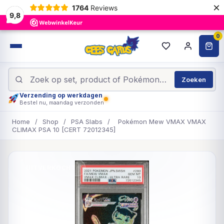
×
1764
Reviews
9,8
0
Zoeken
Verzending op werkdagen
Bestel nu, maandag verzonden
Home
/
Shop
/
PSA Slabs
/
Pokémon Mew VMAX VMAX
CLIMAX PSA 10 [CERT 72012345]
UITVERKOCHT