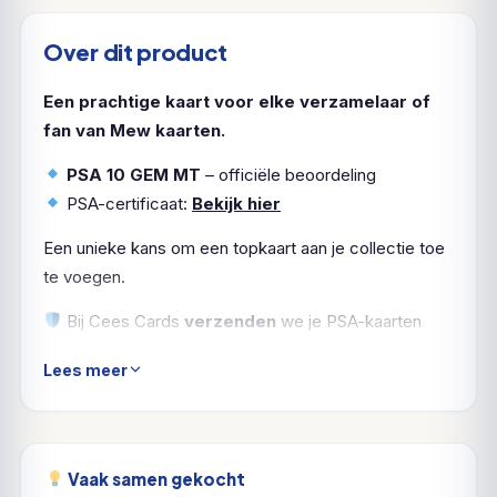
Over dit product
Een prachtige kaart voor elke verzamelaar of
fan van Mew kaarten.
PSA 10 GEM MT
– officiële beoordeling
PSA-certificaat:
Bekijk hier
Een unieke kans om een topkaart aan je collectie toe
te voegen.
Bij Cees Cards
verzenden
we je PSA-kaarten
natuurlijk
verzekerd en zorgvuldig ingepakt
. Zo
Lees meer
komt jouw
Mew
in topvorm aan.
Vaak samen gekocht