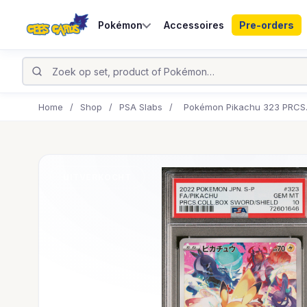
Pokémon
Accessoires
Pre-orders
Home
/
Shop
/
PSA Slabs
/
Pokémon Pikachu 323 PRCS.
UITVERKOCHT