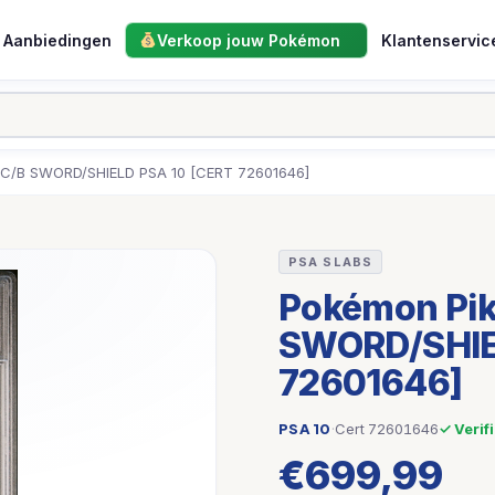
Aanbiedingen
Verkoop jouw Pokémon
Klantenservic
C/B SWORD/SHIELD PSA 10 [CERT 72601646]
PSA SLABS
Pokémon Pik
SWORD/SHIE
72601646]
PSA 10
·
Cert 72601646
✓ Verifi
€
699,99