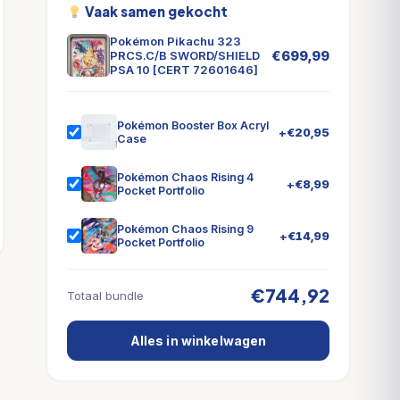
Vaak samen gekocht
Pokémon Pikachu 323
€
699,99
PRCS.C/B SWORD/SHIELD
PSA 10 [CERT 72601646]
Pokémon Booster Box Acryl
+
€
20,95
Case
Pokémon Chaos Rising 4
+
€
8,99
Pocket Portfolio
Pokémon Chaos Rising 9
+
€
14,99
Pocket Portfolio
€744,92
Totaal bundle
Alles in winkelwagen