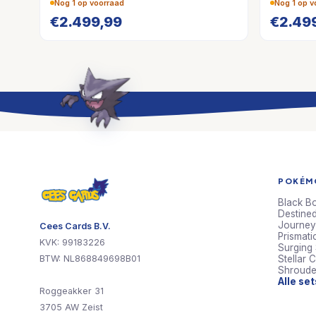
Nog 1 op voorraad
Nog 1 op v
€
2.499,99
€
2.49
POKÉMO
Black Bo
Destined
Journey
Cees Cards B.V.
Prismati
KVK: 99183226
Surging
BTW: NL868849698B01
Stellar 
Shroude
Alle se
Roggeakker 31
3705 AW Zeist