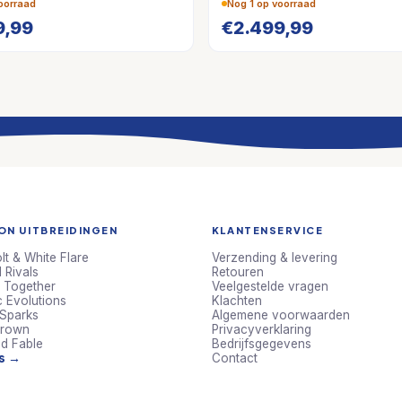
oorraad
Nog 1 op voorraad
9,99
€
2.499,99
N UITBREIDINGEN
KLANTENSERVICE
lt & White Flare
Verzending & levering
 Rivals
Retouren
 Together
Veelgestelde vragen
c Evolutions
Klachten
 Sparks
Algemene voorwaarden
Crown
Privacyverklaring
d Fable
Bedrijfsgegevens
ts →
Contact