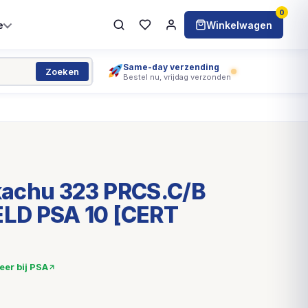
0
e
Winkelwagen
Same-day verzending
Zoeken
Bestel nu, vrijdag verzonden
achu 323 PRCS.C/B
LD PSA 10 [CERT
eer bij PSA