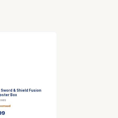
Sword & Shield Fusion
oster Box
oxes
oorraad
99