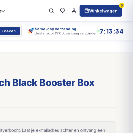
0
e
Winkelwagen
Same-day verzending
7:13:34
Zoeken
Bestel voor 13:00, vandaag verzonden
ch Black Booster Box
itverkocht. Laat je e-mailadres achter en ontvang een