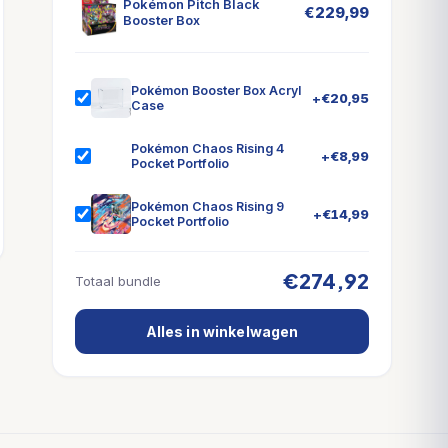
Pokémon Pitch Black
€
229,99
Booster Box
Pokémon Booster Box Acryl
+
€
20,95
Case
Pokémon Chaos Rising 4
+
€
8,99
Pocket Portfolio
Pokémon Chaos Rising 9
+
€
14,99
Pocket Portfolio
€274,92
Totaal bundle
Alles in winkelwagen