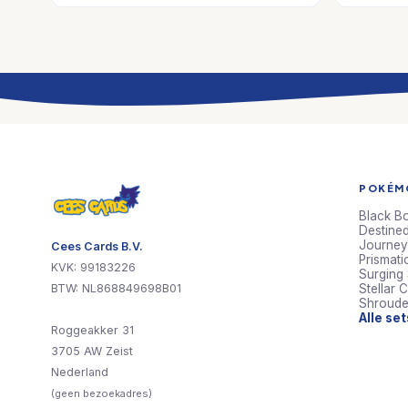
POKÉMO
Black Bo
Destined
Journey
Cees Cards B.V.
Prismati
KVK: 99183226
Surging
BTW: NL868849698B01
Stellar 
Shroude
Alle se
Roggeakker 31
3705 AW Zeist
Nederland
(geen bezoekadres)