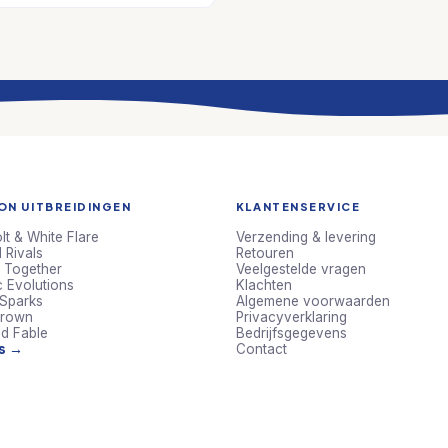
N UITBREIDINGEN
KLANTENSERVICE
lt & White Flare
Verzending & levering
 Rivals
Retouren
 Together
Veelgestelde vragen
c Evolutions
Klachten
 Sparks
Algemene voorwaarden
Crown
Privacyverklaring
d Fable
Bedrijfsgegevens
ts →
Contact