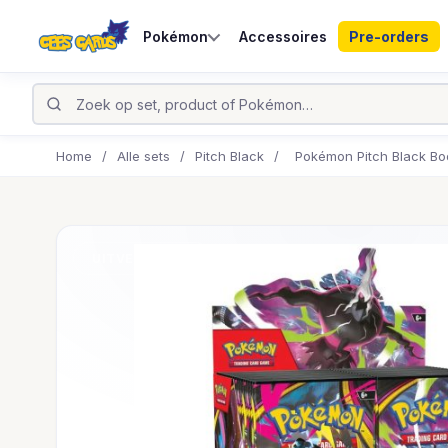
Pokémon
Accessoires
Pre-orders
Home
/
Alle sets
/
Pitch Black
/
Pokémon Pitch Black Bo
UITVERKOCHT