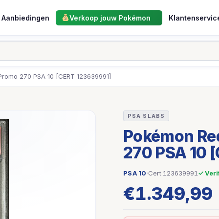
Aanbiedingen
Verkoop jouw Pokémon
Klantenservic
Promo 270 PSA 10 [CERT 123639991]
PSA SLABS
Pokémon Red
270 PSA 10 
PSA 10
·
Cert 123639991
✓ Veri
€
1.349,99