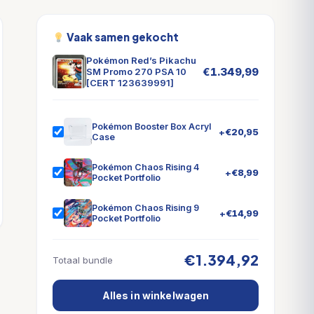
Vaak samen gekocht
Pokémon Red’s Pikachu
€
1.349,99
SM Promo 270 PSA 10
[CERT 123639991]
Pokémon Booster Box Acryl
+
€
20,95
Case
Pokémon Chaos Rising 4
+
€
8,99
Pocket Portfolio
Pokémon Chaos Rising 9
+
€
14,99
Pocket Portfolio
€1.394,92
Totaal bundle
Alles in winkelwagen