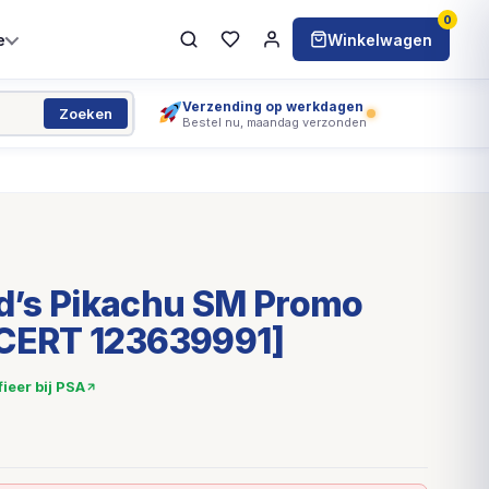
0
e
Winkelwagen
Verzending op werkdagen
Zoeken
Bestel nu, maandag verzonden
’s Pikachu SM Promo
[CERT 123639991]
fieer bij PSA