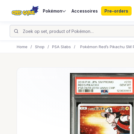
Pokémon
Accessoires
Pre-orders
Home
/
Shop
/
PSA Slabs
/
Pokémon Red’s Pikachu SM 
UITVERKOCHT