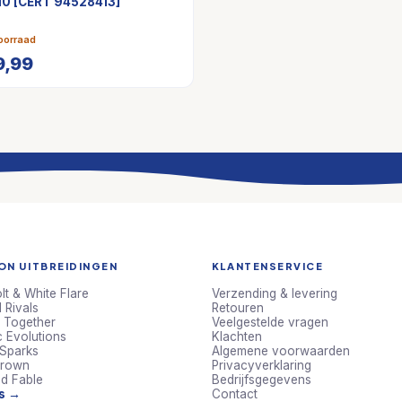
10 [CERT 94528413]
oorraad
9,99
N UITBREIDINGEN
KLANTENSERVICE
lt & White Flare
Verzending & levering
 Rivals
Retouren
 Together
Veelgestelde vragen
c Evolutions
Klachten
 Sparks
Algemene voorwaarden
Crown
Privacyverklaring
d Fable
Bedrijfsgegevens
ts →
Contact