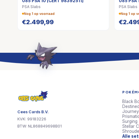
085 PSA 10 [CERT 98392511]
085 PSA 
PSA Slabs
PSA Slabs
Nog 1 op voorraad
Nog 1 op v
€
2.499,99
€
2.49
POKÉMO
Black Bo
Destined
Journey
Cees Cards B.V.
Prismati
KVK: 99183226
Surging
BTW: NL868849698B01
Stellar 
Shroude
Alle se