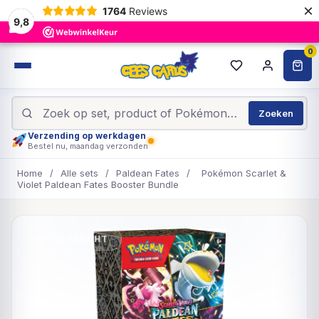
×
1764
Reviews
9,8
0
Zoeken
Verzending op werkdagen
Bestel nu, maandag verzonden
Home
/
Alle sets
/
Paldean Fates
/
Pokémon Scarlet &
Violet Paldean Fates Booster Bundle
UITVERKOCHT