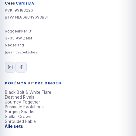
Cees Cards B.V.
KVK: 99183226
BTW: NL868849698B01
Roggeakker 31
3705 AW Zeist
Nederland
(geen bezoekadres)
POKÉMON UITBREIDINGEN
Black Bolt & White Flare
Destined Rivals
Journey Together
Prismatic Evolutions
Surging Sparks
Stellar Crown
Shrouded Fable
Alle sets →