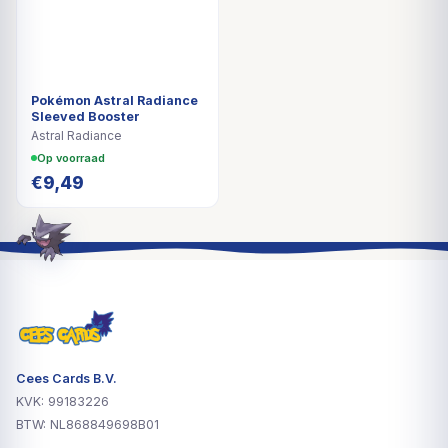
Pokémon Astral Radiance
Sleeved Booster
Astral Radiance
Op voorraad
€
9,49
Cees Cards B.V.
KVK: 99183226
BTW: NL868849698B01