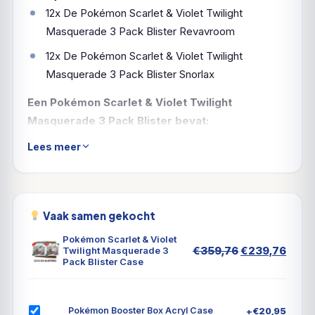
12x De Pokémon Scarlet & Violet Twilight
Masquerade 3 Pack Blister Revavroom
12x De Pokémon Scarlet & Violet Twilight
Masquerade 3 Pack Blister Snorlax
Een Pokémon Scarlet & Violet Twilight
Masquerade 3 Pack Blister bevat:
3x Pokémon TCG: Scarlet & Violet Twilight
Lees meer
Masquerade Booster
1x Revavroom of Snorlax promokaart
Vaak samen gekocht
Een Festival van Kattenkwaad &
Pokémon Scarlet & Violet
Mysterie!
Oorspronkeli
Huid
€
359,76
€
239,76
Twilight Masquerade 3
Pack Blister Case
prijs
prijs
was:
is:
Welkom in het land van Kitakami, waar mensen en
€359,76.
€239
Pokémon harmonieus samenleven met de natuur.
+
€
20,95
Pokémon Booster Box Acryl Case