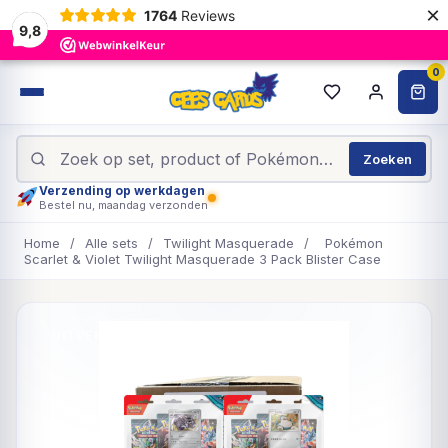
×
1764
Reviews
9,8
0
Zoeken
Verzending op werkdagen
Bestel nu, maandag verzonden
Home
/
Alle sets
/
Twilight Masquerade
/
Pokémon
Scarlet & Violet Twilight Masquerade 3 Pack Blister Case
UITVERKOCHT